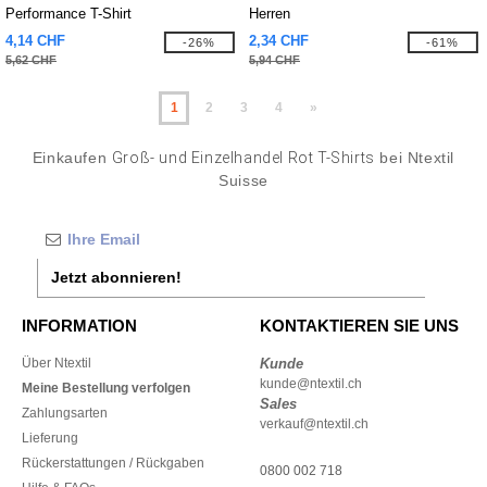
Performance T-Shirt
Herren
4,14 CHF
2,34 CHF
-26%
-61%
5,62 CHF
5,94 CHF
1
2
3
4
»
Einkaufen
Groß- und Einzelhandel Rot T-Shirts
bei Ntextil
Suisse
Jetzt abonnieren!
INFORMATION
KONTAKTIEREN SIE UNS
Über Ntextil
Kunde
kunde@ntextil.ch
Meine Bestellung verfolgen
Sales
Zahlungsarten
verkauf@ntextil.ch
Lieferung
Rückerstattungen / Rückgaben
0800 002 718