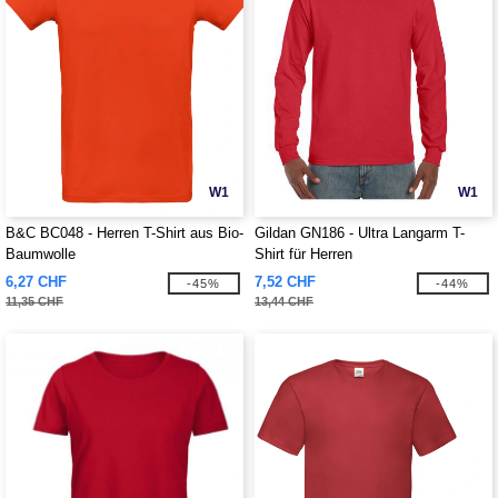
W1
W1
B&C BC048 - Herren T-Shirt aus Bio-
Gildan GN186 - Ultra Langarm T-
Baumwolle
Shirt für Herren
6,27 CHF
7,52 CHF
-45%
-44%
11,35 CHF
13,44 CHF