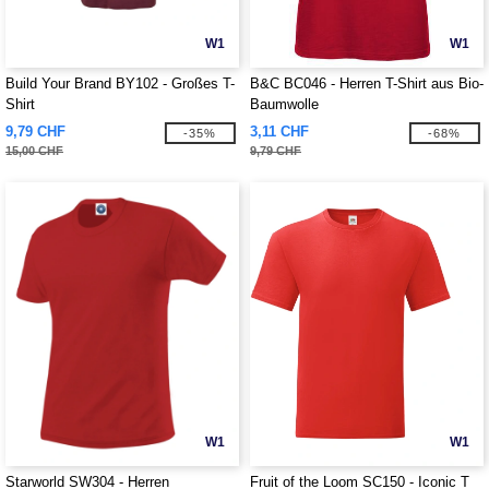
W1
W1
Build Your Brand BY102 - Großes T-
B&C BC046 - Herren T-Shirt aus Bio-
Shirt
Baumwolle
9,79 CHF
3,11 CHF
-35%
-68%
15,00 CHF
9,79 CHF
W1
W1
Starworld SW304 - Herren
Fruit of the Loom SC150 - Iconic T