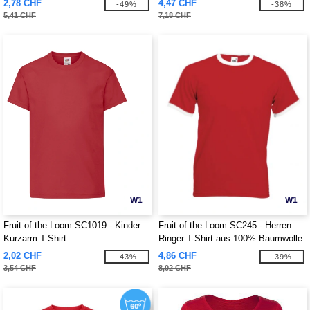
2,78 CHF
4,47 CHF
-49%
-38%
5,41 CHF
7,18 CHF
W1
W1
Fruit of the Loom SC1019 - Kinder
Fruit of the Loom SC245 - Herren
Kurzarm T-Shirt
Ringer T-Shirt aus 100% Baumwolle
2,02 CHF
4,86 CHF
-43%
-39%
3,54 CHF
8,02 CHF