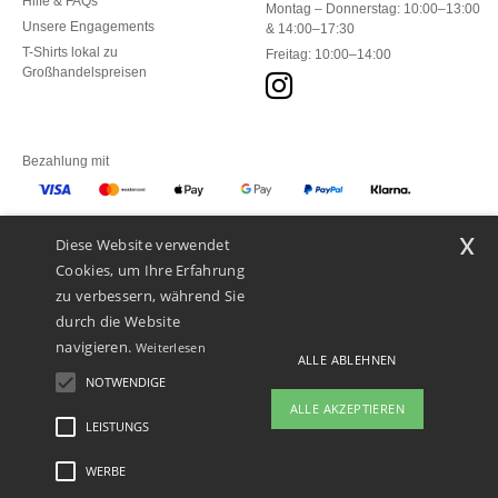
Hilfe & FAQs
Montag – Donnerstag: 10:00–13:00
Unsere Engagements
& 14:00–17:30
T-Shirts lokal zu
Freitag: 10:00–14:00
Großhandelspreisen
Bezahlung mit
x
Diese Website verwendet
Unsere Paketzusteller
Cookies, um Ihre Erfahrung
zu verbessern, während Sie
durch die Website
navigieren.
Weiterlesen
ALLE ABLEHNEN
NOTWENDIGE
ALLE AKZEPTIEREN
LEISTUNGS
👋
Hallo
Wenn Sie Fragen oder Bedenken
WERBE
Rechtliche Hinweise
-
Datenschutzbestimmungen
-
Bedingungen und Konditionen
-
haben, können Sie uns jederzeit
General Contract Conditions
-
Cookie-Richtlinie
-
Site Map
Copyright 2026 ntextil.ch