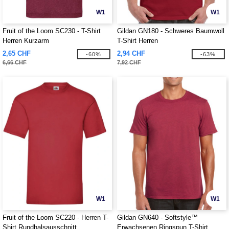
W1
W1
Fruit of the Loom SC230 - T-Shirt
Gildan GN180 - Schweres Baumwoll
Herren Kurzarm
T-Shirt Herren
2,65 CHF
2,94 CHF
-60%
-63%
6,66 CHF
7,92 CHF
W1
W1
Fruit of the Loom SC220 - Herren T-
Gildan GN640 - Softstyle™
Shirt Rundhalsausschnitt
Erwachsenen Ringspun T-Shirt