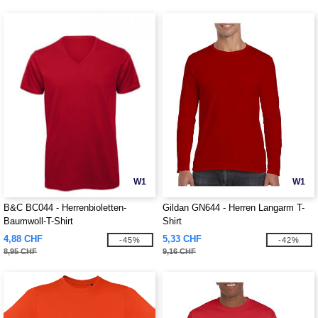
W1
W1
B&C BC044 - Herrenbioletten-
Gildan GN644 - Herren Langarm T-
Baumwoll-T-Shirt
Shirt
4,88 CHF
5,33 CHF
-45%
-42%
8,95 CHF
9,16 CHF