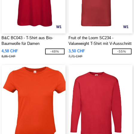
W1
W1
B&C BC043 - T-Shirt aus Bio-
Fruit of the Loom SC234 -
Baumwolle für Damen
Valueweight T-Shirt mit V-Ausschnitt
für Herren
4,58 CHF
3,50 CHF
-48%
-55%
8,85 CHF
7,71 CHF