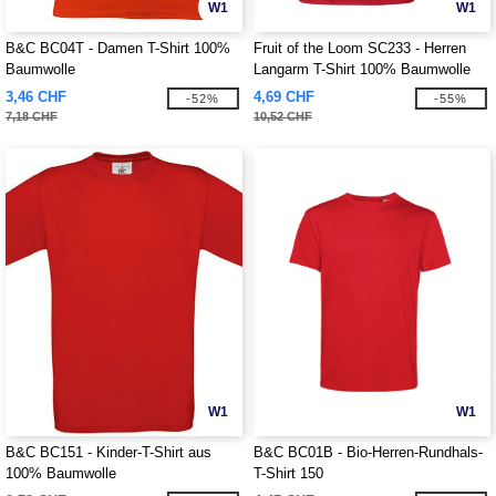
W1
W1
B&C BC04T - Damen T-Shirt 100%
Fruit of the Loom SC233 - Herren
Baumwolle
Langarm T-Shirt 100% Baumwolle
3,46 CHF
4,69 CHF
-52%
-55%
7,18 CHF
10,52 CHF
W1
W1
B&C BC151 - Kinder-T-Shirt aus
B&C BC01B - Bio-Herren-Rundhals-
100% Baumwolle
T-Shirt 150