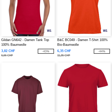
W1
W1
Gildan GN642 - Damen Tank Top
B&C BC049 - Damen T-Shirt 100%
100% Baumwolle
Bio-Baumwolle
3,82 CHF
6,35 CHF
-43%
-44%
6,66 CHF
11,35 CHF