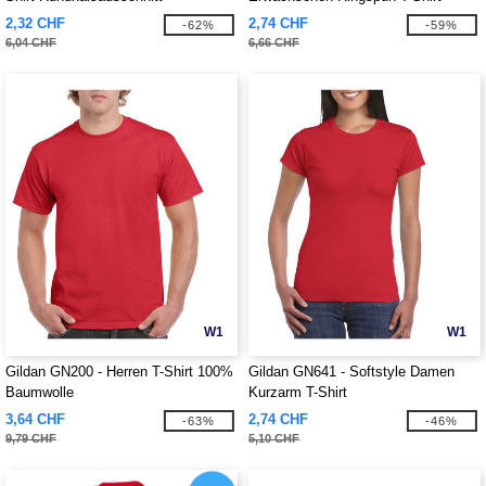
2,32 CHF
2,74 CHF
-62%
-59%
6,04 CHF
6,66 CHF
W1
W1
Gildan GN200 - Herren T-Shirt 100%
Gildan GN641 - Softstyle Damen
Baumwolle
Kurzarm T-Shirt
3,64 CHF
2,74 CHF
-63%
-46%
9,79 CHF
5,10 CHF