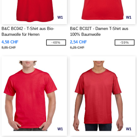
W1
W1
B&C BC042 - T-Shirt aus Bio-
B&C BC02T - Damen T-Shirt aus
Baumwolle für Herren
100% Baumwolle
4,58 CHF
2,54 CHF
-48%
-59%
8,85 CHF
6,25 CHF
W1
W1