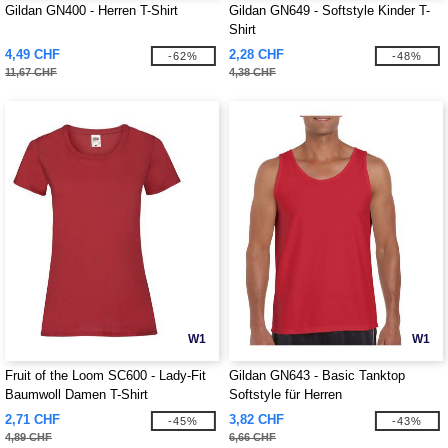
Gildan GN400 - Herren T-Shirt
Gildan GN649 - Softstyle Kinder T-
Shirt
4,49 CHF
2,28 CHF
-62%
-48%
11,67 CHF
4,38 CHF
W1
W1
Fruit of the Loom SC600 - Lady-Fit
Gildan GN643 - Basic Tanktop
Baumwoll Damen T-Shirt
Softstyle für Herren
2,71 CHF
3,82 CHF
-45%
-43%
4,89 CHF
6,66 CHF