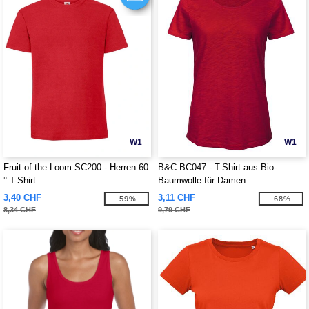
W1
W1
Fruit of the Loom SC200 - Herren 60
B&C BC047 - T-Shirt aus Bio-
° T-Shirt
Baumwolle für Damen
3,40 CHF
3,11 CHF
-59%
-68%
8,34 CHF
9,79 CHF