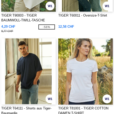
W1
W1
TIGER T90003 - TIGER
TIGER T60011 - Oversize-T-Shirt
BAUMWOLL-TWILL-TASCHE
4,29 CHF
12,58 CHF
-56%
9,77 CHF
W1
W1
TIGER T64111 - Shorts aus Tiger-
TIGER T81001 - TIGER COTTON
Baumwolle
DAMEN T-SHIRT