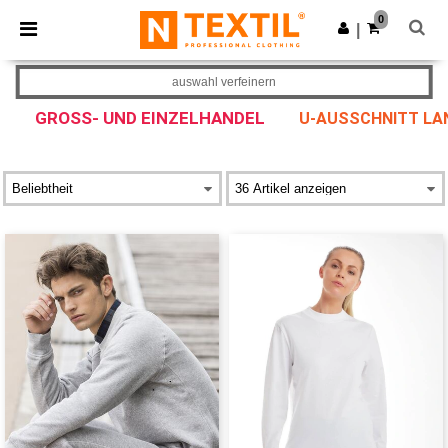
×
Ntextil App
0
App holen
|
Bessere Preise in der App!
auswahl verfeinern
GROSS- UND EINZELHANDEL
U-AUSSCHNITT L