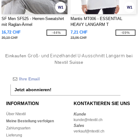
W1
W1
SF Men SF525 - Herren-Sweatshirt
Mantis MT006 - ESSENTIAL
mit Raglan-Ärmel
HEAVY LANGARM T
16,72 CHF
7,21 CHF
-44%
-69%
30,10 CHF
23,06 CHF
Einkaufen
Groß- und Einzelhandel U-Ausschnitt Langarm
bei
Ntextil Suisse
Jetzt abonnieren!
INFORMATION
KONTAKTIEREN SIE UNS
Über Ntextil
Kunde
kunde@ntextil.ch
Meine Bestellung verfolgen
Sales
Zahlungsarten
verkauf@ntextil.ch
Lieferung