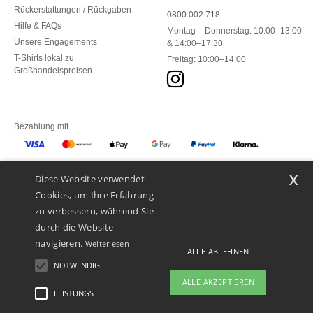
Rückerstattungen / Rückgaben
0800 002 718
Hilfe & FAQs
Montag – Donnerstag: 10:00–13:00
Unsere Engagements
& 14:00–17:30
T-Shirts lokal zu
Freitag: 10:00–14:00
Großhandelspreisen
Bezahlung mit
x
Diese Website verwendet
Unsere Paketzusteller
Cookies, um Ihre Erfahrung
zu verbessern, während Sie
durch die Website
navigieren.
Weiterlesen
ALLE ABLEHNEN
NOTWENDIGE
ALLE AKZEPTIEREN
LEISTUNGS