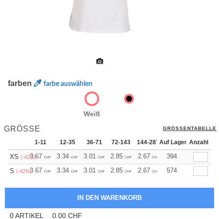
farben
farbe auswählen
Weiß
GRÖSSE
GRÖSSENTABELLE
1-11
12-35
36-71
72-143
144-287
Auf Lager
288 +
Anzahl
Mehr
+
3.67
3.34
3.01
2.85
2.67
2.50
394
XS
(-42%)
CHF
CHF
CHF
CHF
CHF
CHF
+
3.67
3.34
3.01
2.85
2.67
2.50
574
S
(-42%)
CHF
CHF
CHF
CHF
CHF
CHF
0
ARTIKEL
0.00
CHF