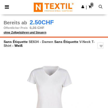
×
Ntextil App
0
App holen
|
Bessere Preise in der App!
2.50CHF
Bereits ab
6,36 CHF
Öffentlicher Preis
ohne Zollgebühren und Steuern
Sans Étiquette
SE634 - Damen
Sans Étiquette
V-Neck T-
Shirt
- Weiß
Previous
Next