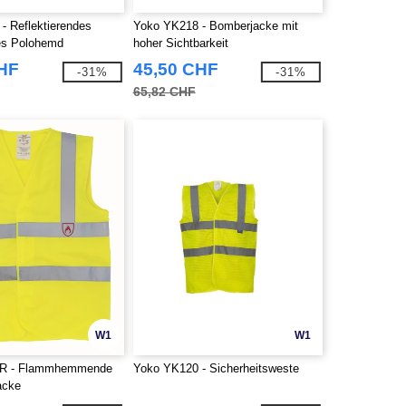
- Reflektierendes
Yoko YK218 - Bomberjacke mit
es Polohemd
hoher Sichtbarkeit
CHF
45,50 CHF
-31%
-31%
65,82 CHF
W1
W1
0R - Flammhemmende
Yoko YK120 - Sicherheitsweste
acke