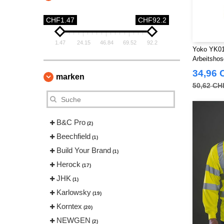
CHF1.47
CHF92.2
1.47
24.15
46.84
69.52
92.2
Yoko YK018
Arbeitshos
34,96 
marken
50,62 CH
B&C Pro
(2)
Beechfield
(1)
Build Your Brand
(1)
Herock
(17)
JHK
(1)
Karlowsky
(19)
Korntex
(20)
NEWGEN
(2)