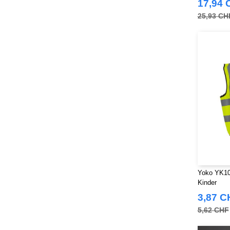
17,94 
25,93 CH
Yoko YK10
Kinder
3,87 C
5,62 CHF