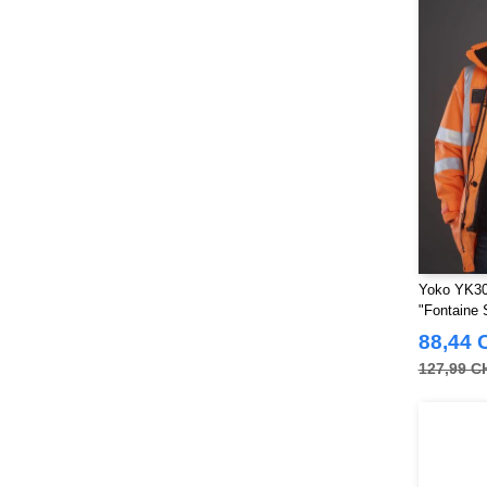
Yoko YK309
"Fontaine 
88,44 
127,99 C