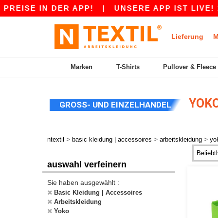
E IN DER APP!
|
UNSERE APP IST LIVE! 10 CH
Lieferung
M
Marken
T-Shirts
Pullover & Fleece
YOKO
GROSS- UND EINZELHANDEL
>
>
>
ntextil
basic kleidung | accessoires
arbeitskleidung
yo
auswahl verfeinern
Sie haben ausgewählt :
Basic Kleidung | Accessoires
Arbeitskleidung
Yoko