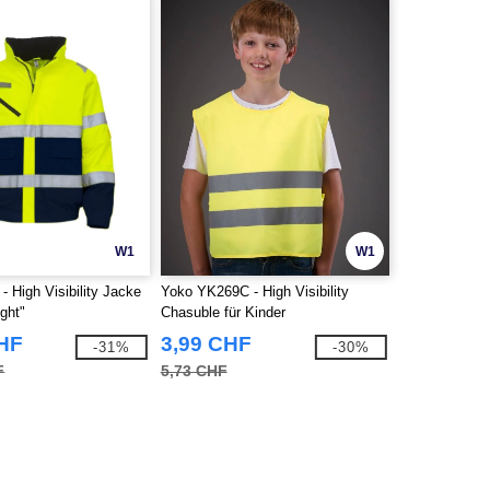
W1
W1
 High Visibility Jacke
Yoko YK269C - High Visibility
ight"
Chasuble für Kinder
CHF
3,99 CHF
-31%
-30%
F
5,73 CHF