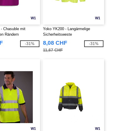
W1
W1
- Chasuble mit
Yoko YK200 - Langärmelige
den Rändern
Sicherheitsweste
F
8,08 CHF
-31%
-31%
11,67 CHF
W1
W1