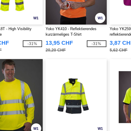
W1
W1
T - High Visibility
Yoko YK410 - Reflektierendes
Yoko YK259 
e
kurzärmeliges T-Shirt
reflektieren
CHF
13,95 CHF
3,87 CH
-31%
-31%
F
20,20 CHF
5,62 CHF
W1
W1