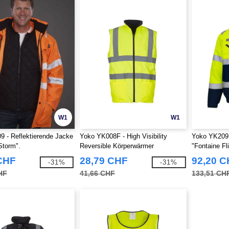
W1
W1
 - Reflektierende Jacke
Yoko YK008F - High Visibility
Yoko YK209 -
Storm".
Reversible Körperwärmer
"Fontaine Fl
CHF
28,79 CHF
92,20 
-31%
-31%
HF
41,66 CHF
133,51 CH