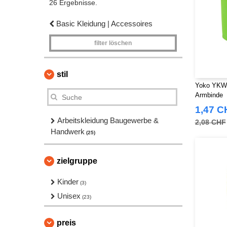
26 Ergebnisse.
Basic Kleidung | Accessoires
filter löschen
stil
Yoko YKW0
Armbinde
1,47 C
Arbeitskleidung Baugewerbe &
2,08 CHF
Handwerk
(25)
zielgruppe
Kinder
(3)
Unisex
(23)
preis