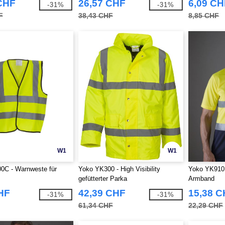
CHF
26,57 CHF
6,09 CH
-31%
-31%
F
38,43 CHF
8,85 CHF
W1
W1
0C - Warnweste für
Yoko YK300 - High Visibility
Yoko YK910 -
gefütterter Parka
Armband
HF
42,39 CHF
15,38 
-31%
-31%
61,34 CHF
22,29 CHF