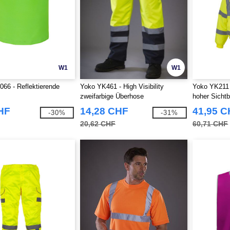
W1
W1
66 - Reflektierende
Yoko YK461 - High Visibility
Yoko YK211 
zweifarbige Überhose
hoher Sichtb
HF
14,28 CHF
41,95 
-30%
-31%
20,62 CHF
60,71 CHF