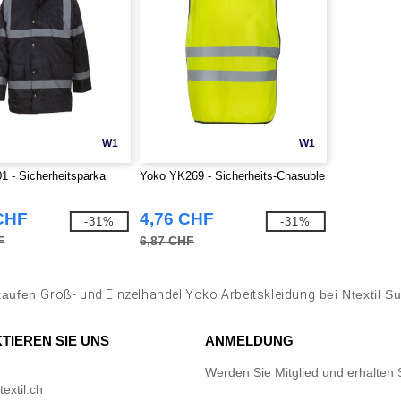
W1
W1
 - Sicherheitsparka
Yoko YK269 - Sicherheits-Chasuble
CHF
4,76 CHF
-31%
-31%
F
6,87 CHF
kaufen
Groß- und Einzelhandel Yoko Arbeitskleidung
bei Ntextil S
TIEREN SIE UNS
ANMELDUNG
Werden Sie Mitglied und erhalten 
extil.ch