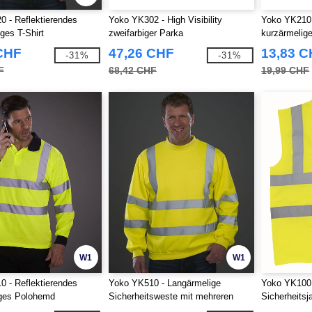
 - Reflektierendes
Yoko YK302 - High Visibility
Yoko YK210 
ges T-Shirt
zweifarbiger Parka
kurzärmelig
CHF
47,26 CHF
13,83 
-31%
-31%
F
68,42 CHF
19,99 CHF
W1
W1
 - Reflektierendes
Yoko YK510 - Langärmelige
Yoko YK10
iges Polohemd
Sicherheitsweste mit mehreren
Sicherheitsj
Taschen