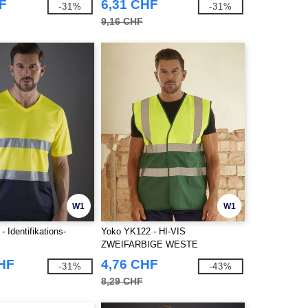
F
6,31 CHF
-31%
-31%
9,16 CHF
W1
W1
 Identifikations-
Yoko YK122 - HI-VIS
ZWEIFARBIGE WESTE
CHF
4,76 CHF
-31%
-43%
8,29 CHF