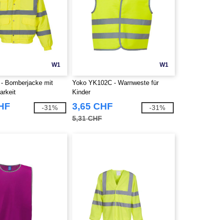
W1
W1
- Bomberjacke mit
Yoko YK102C - Warnweste für
arkeit
Kinder
CHF
3,65 CHF
-31%
-31%
5,31 CHF