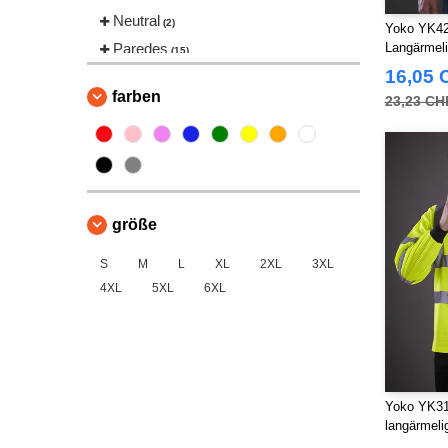
Neutral
(2)
Yoko YK420
Paredes
Langärmeli
(15)
16,05 
Regatta
(14)
farben
23,23 CH
Result
(44)
Russell
(3)
SF Mini
(1)
Spiro
(1)
VELILLA
(11)
größe
Yoko
(26)
S
M
L
XL
2XL
3XL
4XL
5XL
6XL
Yoko YK310
langärmel