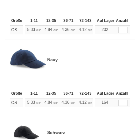
Größe
1-11
12-35
36-71
72-143
144-287
Auf Lager
288 +
Anzahl
Mehr
+
5.33
4.84
4.36
4.12
3.87
202
3.64
OS
CHF
CHF
CHF
CHF
CHF
CHF
Navy
Größe
1-11
12-35
36-71
72-143
144-287
Auf Lager
288 +
Anzahl
Mehr
+
5.33
4.84
4.36
4.12
3.87
164
3.64
OS
CHF
CHF
CHF
CHF
CHF
CHF
Schwarz