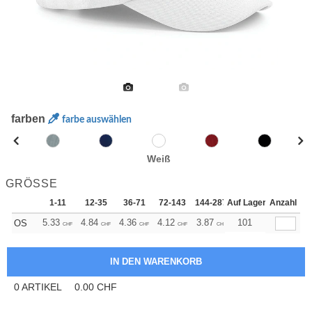
farben
farbe auswählen
Weiß
GRÖSSE
1-11
12-35
36-71
72-143
144-287
Auf Lager
288 +
Anzahl
Mehr
+
5.33
4.84
4.36
4.12
3.87
3.64
101
OS
CHF
CHF
CHF
CHF
CHF
CHF
0
ARTIKEL
0.00
CHF