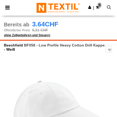
×
Ntextil App
0
App holen
|
Bessere Preise in der App!
3.64CHF
Bereits ab
5,31 CHF
Öffentlicher Preis
ohne Zollgebühren und Steuern
Beechfield
BF058 - Low Profile Heavy Cotton Drill Kappe
- Weiß
Previous
Next