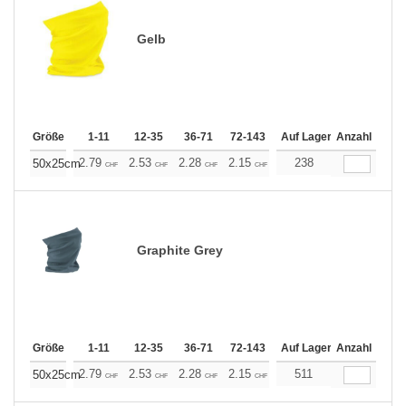
Gelb
Größe
1-11
12-35
36-71
72-143
144-287
Auf Lager
288 +
Anzahl
Mehr
+
2.79
2.53
2.28
2.15
2.03
238
1.90
50x25cm
CHF
CHF
CHF
CHF
CHF
CHF
Graphite Grey
Größe
1-11
12-35
36-71
72-143
144-287
Auf Lager
288 +
Anzahl
Mehr
+
2.79
2.53
2.28
2.15
2.03
511
1.90
50x25cm
CHF
CHF
CHF
CHF
CHF
CHF