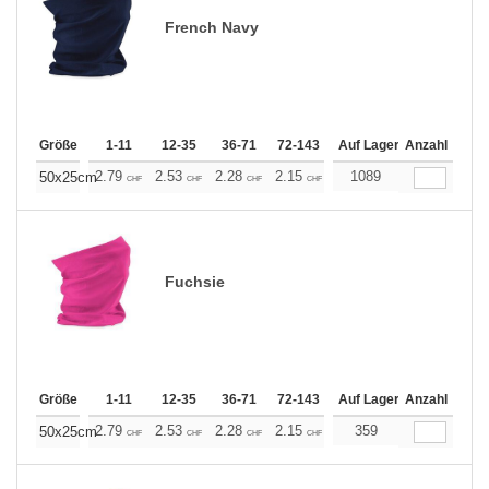
French Navy
Größe
1-11
12-35
36-71
72-143
144-287
Auf Lager
288 +
Anzahl
Mehr
+
2.79
2.53
2.28
2.15
2.03
1089
1.90
50x25cm
CHF
CHF
CHF
CHF
CHF
CHF
Fuchsie
Größe
1-11
12-35
36-71
72-143
144-287
Auf Lager
288 +
Anzahl
Mehr
+
2.79
2.53
2.28
2.15
2.03
359
1.90
50x25cm
CHF
CHF
CHF
CHF
CHF
CHF