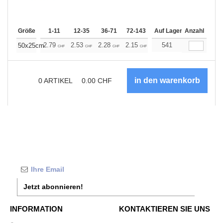
Größe
1-11
12-35
36-71
72-143
144-287
Auf Lager
288 +
Anzahl
Mehr
+
2.79
2.53
2.28
2.15
2.03
541
1.90
50x25cm
CHF
CHF
CHF
CHF
CHF
CHF
0
ARTIKEL
0.00
CHF
Jetzt abonnieren!
INFORMATION
KONTAKTIEREN SIE UNS