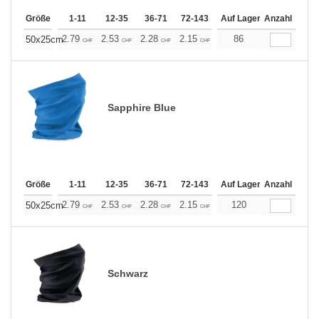
Größe
1-11
12-35
36-71
72-143
144-287
Auf Lager
288 +
Anzahl
Mehr
+
2.79
2.53
2.28
2.15
2.03
86
1.90
50x25cm
CHF
CHF
CHF
CHF
CHF
CHF
Sapphire Blue
Größe
1-11
12-35
36-71
72-143
144-287
Auf Lager
288 +
Anzahl
Mehr
+
2.79
2.53
2.28
2.15
2.03
120
1.90
50x25cm
CHF
CHF
CHF
CHF
CHF
CHF
Schwarz