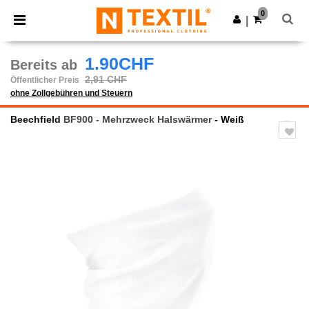
×
Ntextil App
0
App holen
|
Bessere Preise in der App!
1.90CHF
Bereits ab
2,91 CHF
Öffentlicher Preis
ohne Zollgebühren und Steuern
Beechfield
BF900 - Mehrzweck Halswärmer
- Weiß
Previous
Next