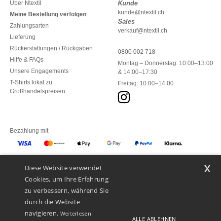
Über Ntextil
Kunde
kunde@ntextil.ch
Meine Bestellung verfolgen
Sales
Zahlungsarten
verkauf@ntextil.ch
Lieferung
Rückerstattungen / Rückgaben
0800 002 718
Hilfe & FAQs
Montag – Donnerstag: 10:00–13:00
Unsere Engagements
& 14:00–17:30
T-Shirts lokal zu
Freitag: 10:00–14:00
Großhandelspreisen
Bezahlung mit
x
Diese Website verwendet
Unsere Paketzusteller
Cookies, um Ihre Erfahrung
zu verbessern, während Sie
durch die Website
navigieren.
Weiterlesen
ALLE ABLEHNEN