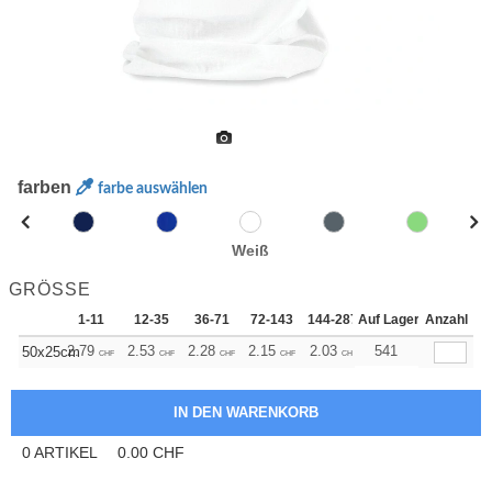
farben
farbe auswählen
Weiß
GRÖSSE
1-11
12-35
36-71
72-143
144-287
Auf Lager
288 +
Anzahl
Mehr
+
2.79
2.53
2.28
2.15
2.03
1.90
541
50x25cm
CHF
CHF
CHF
CHF
CHF
CHF
0
ARTIKEL
0.00
CHF