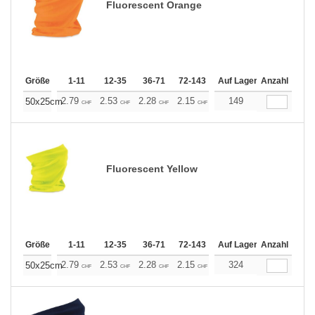
Fluorescent Orange
Größe
1-11
12-35
36-71
72-143
144-287
Auf Lager
288 +
Anzahl
Mehr
+
2.79
2.53
2.28
2.15
2.03
149
1.90
50x25cm
CHF
CHF
CHF
CHF
CHF
CHF
Fluorescent Yellow
Größe
1-11
12-35
36-71
72-143
144-287
Auf Lager
288 +
Anzahl
Mehr
+
2.79
2.53
2.28
2.15
2.03
324
1.90
50x25cm
CHF
CHF
CHF
CHF
CHF
CHF