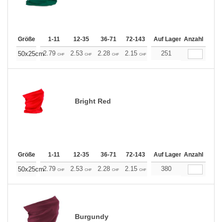
Größe
1-11
12-35
36-71
72-143
144-287
Auf Lager
288 +
Anzahl
Mehr
+
2.79
2.53
2.28
2.15
2.03
251
1.90
50x25cm
CHF
CHF
CHF
CHF
CHF
CHF
Bright Red
Größe
1-11
12-35
36-71
72-143
144-287
Auf Lager
288 +
Anzahl
Mehr
+
2.79
2.53
2.28
2.15
2.03
380
1.90
50x25cm
CHF
CHF
CHF
CHF
CHF
CHF
Burgundy