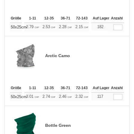
Größe
1-11
12-35
36-71
72-143
144-287
Auf Lager
288 +
Anzahl
Mehr
+
2.79
2.53
2.28
2.15
2.03
182
1.90
50x25cm
CHF
CHF
CHF
CHF
CHF
CHF
Arctic Camo
Größe
1-11
12-35
36-71
72-143
144-287
Auf Lager
288 +
Anzahl
Mehr
+
3.01
2.74
2.46
2.32
2.19
117
2.06
50x25cm
CHF
CHF
CHF
CHF
CHF
CHF
Bottle Green