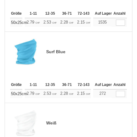
Größe
1-11
12-35
36-71
72-143
144-287
Auf Lager
288 +
Anzahl
Mehr
+
2.79
2.53
2.28
2.15
2.03
1535
1.90
50x25cm
CHF
CHF
CHF
CHF
CHF
CHF
Surf Blue
Größe
1-11
12-35
36-71
72-143
144-287
Auf Lager
288 +
Anzahl
Mehr
+
2.79
2.53
2.28
2.15
2.03
272
1.90
50x25cm
CHF
CHF
CHF
CHF
CHF
CHF
Weiß