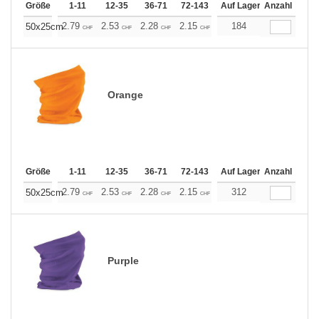
Größe
1-11
12-35
36-71
72-143
144-287
Auf Lager
288 +
Anzahl
Mehr
+
2.79
2.53
2.28
2.15
2.03
184
1.90
50x25cm
CHF
CHF
CHF
CHF
CHF
CHF
Orange
Größe
1-11
12-35
36-71
72-143
144-287
Auf Lager
288 +
Anzahl
Mehr
+
2.79
2.53
2.28
2.15
2.03
312
1.90
50x25cm
CHF
CHF
CHF
CHF
CHF
CHF
Purple