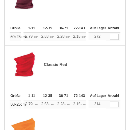
Größe
1-11
12-35
36-71
72-143
144-287
Auf Lager
288 +
Anzahl
Mehr
+
2.79
2.53
2.28
2.15
2.03
272
1.90
50x25cm
CHF
CHF
CHF
CHF
CHF
CHF
Classic Red
Größe
1-11
12-35
36-71
72-143
144-287
Auf Lager
288 +
Anzahl
Mehr
+
2.79
2.53
2.28
2.15
2.03
314
1.90
50x25cm
CHF
CHF
CHF
CHF
CHF
CHF