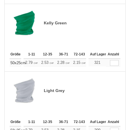
Kelly Green
Größe
1-11
12-35
36-71
72-143
144-287
Auf Lager
288 +
Anzahl
Mehr
+
2.79
2.53
2.28
2.15
2.03
321
1.90
50x25cm
CHF
CHF
CHF
CHF
CHF
CHF
Light Grey
Größe
1-11
12-35
36-71
72-143
144-287
Auf Lager
288 +
Anzahl
Mehr