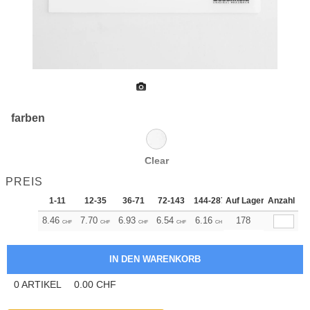
farben
Clear
PREIS
1-11
12-35
36-71
72-143
144-287
Auf Lager
288 +
Anzahl
Mehr
+
8.46
7.70
6.93
6.54
6.16
5.77
178
CHF
CHF
CHF
CHF
CHF
CHF
0
ARTIKEL
0.00
CHF