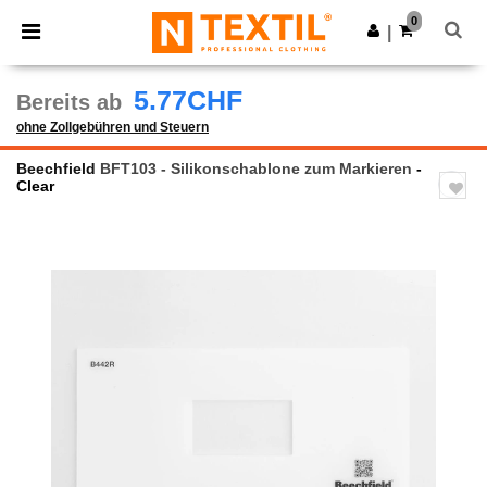
×
Ntextil App
0
App holen
|
Bessere Preise in der App!
5.77CHF
Bereits ab
ohne Zollgebühren und Steuern
Beechfield
BFT103 - Silikonschablone zum Markieren
-
Clear
Previous
Next