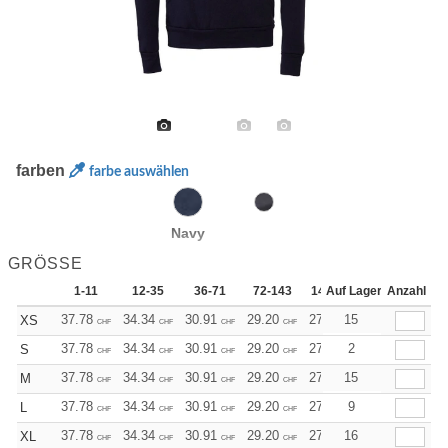
farben
farbe auswählen
Navy
GRÖSSE
1-11
12-35
36-71
72-143
144-287
Auf Lager
288 +
Anzahl
Me
37.78
34.34
30.91
29.20
27.47
15
25.76
XS
CHF
CHF
CHF
CHF
CHF
CHF
37.78
34.34
30.91
29.20
27.47
2
25.76
S
CHF
CHF
CHF
CHF
CHF
CHF
37.78
34.34
30.91
29.20
27.47
15
25.76
M
CHF
CHF
CHF
CHF
CHF
CHF
37.78
34.34
30.91
29.20
27.47
9
25.76
L
CHF
CHF
CHF
CHF
CHF
CHF
37.78
34.34
30.91
29.20
27.47
16
25.76
XL
CHF
CHF
CHF
CHF
CHF
CHF