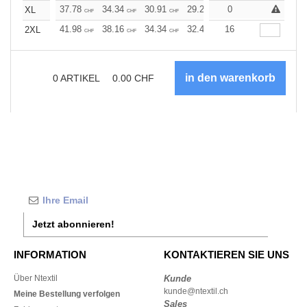
37.78
34.34
30.91
29.20
0
27.47
25.76
XL
CHF
CHF
CHF
CHF
CHF
CHF
41.98
38.16
34.34
32.43
16
30.53
28.61
2XL
CHF
CHF
CHF
CHF
CHF
CHF
0
ARTIKEL
0.00
CHF
Jetzt abonnieren!
INFORMATION
KONTAKTIEREN SIE UNS
Über Ntextil
Kunde
kunde@ntextil.ch
Meine Bestellung verfolgen
Sales