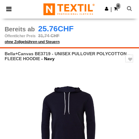
×
Ntextil App
0
App holen
|
Bessere Preise in der App!
25.76CHF
Bereits ab
31,74 CHF
Öffentlicher Preis
ohne Zollgebühren und Steuern
Bella+Canvas BE3719 - UNISEX PULLOVER POLYCOTTON
FLEECE HOODIE
- Navy
Previous
Next