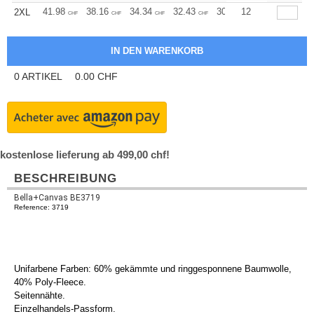
41.98
38.16
34.34
32.43
30.53
12
28.61
2XL
CHF
CHF
CHF
CHF
CHF
CHF
0
ARTIKEL
0.00
CHF
kostenlose lieferung ab 499,00 chf!
BESCHREIBUNG
Bella+Canvas BE3719
Reference: 3719
Unifarbene Farben: 60% gekämmte und ringgesponnene Baumwolle,
40% Poly-Fleece.
Seitennähte.
Einzelhandels-Passform.