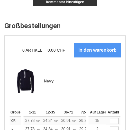
kommentar hinzufügen
Großbestellungen
0
ARTIKEL
0.00
CHF
Navy
Größe
1-11
12-35
36-71
72-143
Auf Lager
144-287
Anzahl
288 +
37.78
34.34
30.91
29.20
15
27.47
25.76
XS
CHF
CHF
CHF
CHF
CHF
CHF
37.78
34.34
30.91
29.20
2
27.47
25.76
S
CHF
CHF
CHF
CHF
CHF
CHF