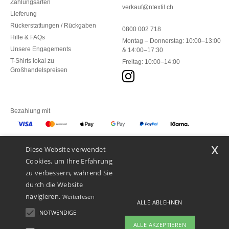
Zahlungsarten
verkauf@ntextil.ch
Lieferung
Rückerstattungen / Rückgaben
0800 002 718
Hilfe & FAQs
Montag – Donnerstag: 10:00–13:00
Unsere Engagements
& 14:00–17:30
T-Shirts lokal zu
Freitag: 10:00–14:00
Großhandelspreisen
Bezahlung mit
x
Diese Website verwendet
Unsere Paketzusteller
Cookies, um Ihre Erfahrung
zu verbessern, während Sie
durch die Website
navigieren.
Weiterlesen
ALLE ABLEHNEN
NOTWENDIGE
ALLE AKZEPTIEREN