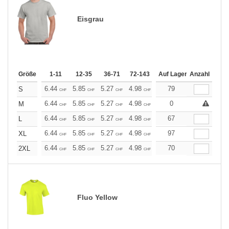
Eisgrau
Größe
1-11
12-35
36-71
72-143
144-287
Auf Lager
288 +
Anzahl
Mehr
+
6.44
5.85
5.27
4.98
4.68
79
4.39
S
CHF
CHF
CHF
CHF
CHF
CHF
+
6.44
5.85
5.27
4.98
4.68
0
4.39
M
CHF
CHF
CHF
CHF
CHF
CHF
+
6.44
5.85
5.27
4.98
4.68
67
4.39
L
CHF
CHF
CHF
CHF
CHF
CHF
+
6.44
5.85
5.27
4.98
4.68
97
4.39
XL
CHF
CHF
CHF
CHF
CHF
CHF
+
6.44
5.85
5.27
4.98
4.68
70
4.39
2XL
CHF
CHF
CHF
CHF
CHF
CHF
Fluo Yellow