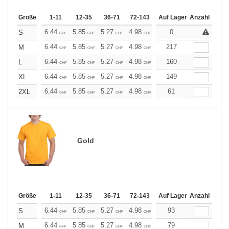
Größe
1-11
12-35
36-71
72-143
144-287
Auf Lager
288 +
Anzahl
Mehr
+
6.44
5.85
5.27
4.98
4.68
0
4.39
S
CHF
CHF
CHF
CHF
CHF
CHF
+
6.44
5.85
5.27
4.98
4.68
217
4.39
M
CHF
CHF
CHF
CHF
CHF
CHF
+
6.44
5.85
5.27
4.98
4.68
160
4.39
L
CHF
CHF
CHF
CHF
CHF
CHF
+
6.44
5.85
5.27
4.98
4.68
149
4.39
XL
CHF
CHF
CHF
CHF
CHF
CHF
+
6.44
5.85
5.27
4.98
4.68
61
4.39
2XL
CHF
CHF
CHF
CHF
CHF
CHF
Gold
Größe
1-11
12-35
36-71
72-143
144-287
Auf Lager
288 +
Anzahl
Mehr
+
6.44
5.85
5.27
4.98
4.68
93
4.39
S
CHF
CHF
CHF
CHF
CHF
CHF
+
6.44
5.85
5.27
4.98
4.68
79
4.39
M
CHF
CHF
CHF
CHF
CHF
CHF