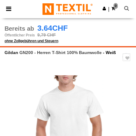
×
Ntextil App
0
App holen
|
Bessere Preise in der App!
3.64CHF
Bereits ab
9,79 CHF
Öffentlicher Preis
ohne Zollgebühren und Steuern
Gildan
GN200 - Herren T-Shirt 100% Baumwolle
- Weiß
Previous
Next