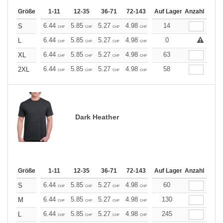
Größe
1-11
12-35
36-71
72-143
144-287
Auf Lager
288 +
Anzahl
Mehr
+
6.44
5.85
5.27
4.98
4.68
14
4.39
S
CHF
CHF
CHF
CHF
CHF
CHF
+
6.44
5.85
5.27
4.98
4.68
0
4.39
L
CHF
CHF
CHF
CHF
CHF
CHF
+
6.44
5.85
5.27
4.98
4.68
63
4.39
XL
CHF
CHF
CHF
CHF
CHF
CHF
+
6.44
5.85
5.27
4.98
4.68
58
4.39
2XL
CHF
CHF
CHF
CHF
CHF
CHF
Dark Heather
Größe
1-11
12-35
36-71
72-143
144-287
Auf Lager
288 +
Anzahl
Mehr
+
6.44
5.85
5.27
4.98
4.68
60
4.39
S
CHF
CHF
CHF
CHF
CHF
CHF
+
6.44
5.85
5.27
4.98
4.68
130
4.39
M
CHF
CHF
CHF
CHF
CHF
CHF
+
6.44
5.85
5.27
4.98
4.68
245
4.39
L
CHF
CHF
CHF
CHF
CHF
CHF