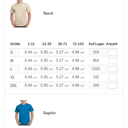
Sand
Größe
1-11
12-35
36-71
72-143
144-287
Auf Lager
288 +
Anzahl
Mehr
+
6.44
5.85
5.27
4.98
4.68
318
4.39
S
CHF
CHF
CHF
CHF
CHF
CHF
+
6.44
5.85
5.27
4.98
4.68
964
4.39
M
CHF
CHF
CHF
CHF
CHF
CHF
+
6.44
5.85
5.27
4.98
4.68
1316
4.39
L
CHF
CHF
CHF
CHF
CHF
CHF
+
6.44
5.85
5.27
4.98
4.68
192
4.39
XL
CHF
CHF
CHF
CHF
CHF
CHF
+
6.44
5.85
5.27
4.98
4.68
169
4.39
2XL
CHF
CHF
CHF
CHF
CHF
CHF
Saphir