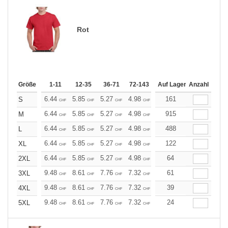
Rot
Größe
1-11
12-35
36-71
72-143
144-287
Auf Lager
288 +
Anzahl
Mehr
+
6.44
5.85
5.27
4.98
4.68
161
4.39
S
CHF
CHF
CHF
CHF
CHF
CHF
+
6.44
5.85
5.27
4.98
4.68
915
4.39
M
CHF
CHF
CHF
CHF
CHF
CHF
+
6.44
5.85
5.27
4.98
4.68
488
4.39
L
CHF
CHF
CHF
CHF
CHF
CHF
+
6.44
5.85
5.27
4.98
4.68
122
4.39
XL
CHF
CHF
CHF
CHF
CHF
CHF
+
6.44
5.85
5.27
4.98
4.68
64
4.39
2XL
CHF
CHF
CHF
CHF
CHF
CHF
+
9.48
8.61
7.76
7.32
6.89
61
6.46
3XL
CHF
CHF
CHF
CHF
CHF
CHF
+
9.48
8.61
7.76
7.32
6.89
39
6.46
4XL
CHF
CHF
CHF
CHF
CHF
CHF
+
9.48
8.61
7.76
7.32
6.89
24
6.46
5XL
CHF
CHF
CHF
CHF
CHF
CHF