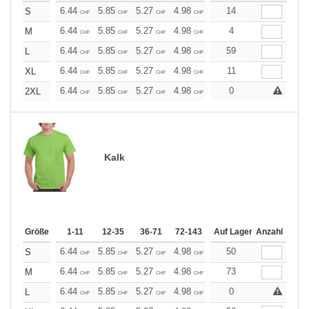
+
6.44
5.85
5.27
4.98
4.68
14
4.39
S
CHF
CHF
CHF
CHF
CHF
CHF
+
6.44
5.85
5.27
4.98
4.68
4
4.39
M
CHF
CHF
CHF
CHF
CHF
CHF
+
6.44
5.85
5.27
4.98
4.68
59
4.39
L
CHF
CHF
CHF
CHF
CHF
CHF
+
6.44
5.85
5.27
4.98
4.68
11
4.39
XL
CHF
CHF
CHF
CHF
CHF
CHF
+
6.44
5.85
5.27
4.98
4.68
0
4.39
2XL
CHF
CHF
CHF
CHF
CHF
CHF
Kalk
Größe
1-11
12-35
36-71
72-143
144-287
Auf Lager
288 +
Anzahl
Mehr
+
6.44
5.85
5.27
4.98
4.68
50
4.39
S
CHF
CHF
CHF
CHF
CHF
CHF
+
6.44
5.85
5.27
4.98
4.68
73
4.39
M
CHF
CHF
CHF
CHF
CHF
CHF
+
6.44
5.85
5.27
4.98
4.68
0
4.39
L
CHF
CHF
CHF
CHF
CHF
CHF