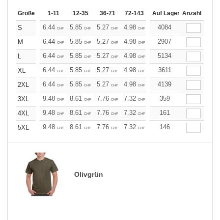
Größe
1-11
12-35
36-71
72-143
144-287
Auf Lager
288 +
Anzahl
Mehr
+
6.44
5.85
5.27
4.98
4.68
4084
4.39
S
CHF
CHF
CHF
CHF
CHF
CHF
+
6.44
5.85
5.27
4.98
4.68
2907
4.39
M
CHF
CHF
CHF
CHF
CHF
CHF
+
6.44
5.85
5.27
4.98
4.68
5134
4.39
L
CHF
CHF
CHF
CHF
CHF
CHF
+
6.44
5.85
5.27
4.98
4.68
3611
4.39
XL
CHF
CHF
CHF
CHF
CHF
CHF
+
6.44
5.85
5.27
4.98
4.68
4139
4.39
2XL
CHF
CHF
CHF
CHF
CHF
CHF
+
9.48
8.61
7.76
7.32
6.89
359
6.46
3XL
CHF
CHF
CHF
CHF
CHF
CHF
+
9.48
8.61
7.76
7.32
6.89
161
6.46
4XL
CHF
CHF
CHF
CHF
CHF
CHF
+
9.48
8.61
7.76
7.32
6.89
146
6.46
5XL
CHF
CHF
CHF
CHF
CHF
CHF
Olivgrün