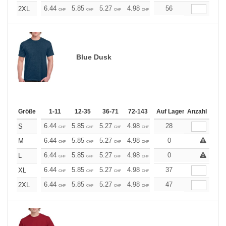
+
6.44
5.85
5.27
4.98
4.68
56
4.39
2XL
CHF
CHF
CHF
CHF
CHF
CHF
Blue Dusk
Größe
1-11
12-35
36-71
72-143
144-287
Auf Lager
288 +
Anzahl
Mehr
+
6.44
5.85
5.27
4.98
4.68
28
4.39
S
CHF
CHF
CHF
CHF
CHF
CHF
+
6.44
5.85
5.27
4.98
4.68
0
4.39
M
CHF
CHF
CHF
CHF
CHF
CHF
+
6.44
5.85
5.27
4.98
4.68
0
4.39
L
CHF
CHF
CHF
CHF
CHF
CHF
+
6.44
5.85
5.27
4.98
4.68
37
4.39
XL
CHF
CHF
CHF
CHF
CHF
CHF
+
6.44
5.85
5.27
4.98
4.68
47
4.39
2XL
CHF
CHF
CHF
CHF
CHF
CHF