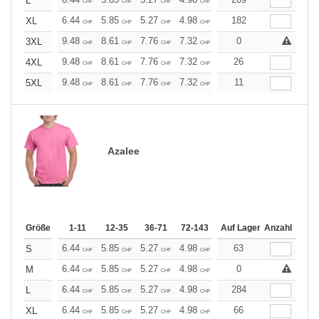
+
L
CHF
CHF
CHF
CHF
CHF
CHF
+
6.44
5.85
5.27
4.98
4.68
182
4.39
XL
CHF
CHF
CHF
CHF
CHF
CHF
+
9.48
8.61
7.76
7.32
6.89
0
6.46
3XL
CHF
CHF
CHF
CHF
CHF
CHF
+
9.48
8.61
7.76
7.32
6.89
26
6.46
4XL
CHF
CHF
CHF
CHF
CHF
CHF
+
9.48
8.61
7.76
7.32
6.89
11
6.46
5XL
CHF
CHF
CHF
CHF
CHF
CHF
Azalee
Größe
1-11
12-35
36-71
72-143
144-287
Auf Lager
288 +
Anzahl
Mehr
+
6.44
5.85
5.27
4.98
4.68
63
4.39
S
CHF
CHF
CHF
CHF
CHF
CHF
+
6.44
5.85
5.27
4.98
4.68
0
4.39
M
CHF
CHF
CHF
CHF
CHF
CHF
+
6.44
5.85
5.27
4.98
4.68
284
4.39
L
CHF
CHF
CHF
CHF
CHF
CHF
+
6.44
5.85
5.27
4.98
4.68
66
4.39
XL
CHF
CHF
CHF
CHF
CHF
CHF