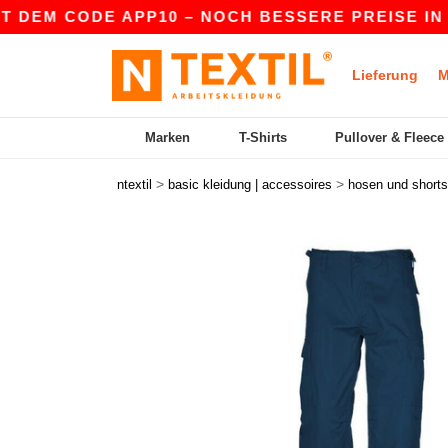
EM CODE APP10 – NOCH BESSERE PREISE IN DER 
Lieferung
M
Marken
T-Shirts
Pullover & Fleece
>
>
ntextil
basic kleidung | accessoires
hosen und shorts