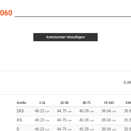
060
kommentar hinzufügen
0
A
Größe
1-11
12-35
36-71
72-143
144
2XS
49.23
44.75
40.28
38.04
35.
CHF
CHF
CHF
CHF
XS
49.23
44.75
40.28
38.04
35.
CHF
CHF
CHF
CHF
S
49.23
44.75
40.28
38.04
35.
CHF
CHF
CHF
CHF