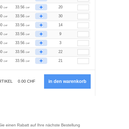
+
80
33.56
20
CHF
CHF
+
80
33.56
30
CHF
CHF
+
80
33.56
14
CHF
CHF
+
80
33.56
9
CHF
CHF
+
80
33.56
3
CHF
CHF
+
80
33.56
22
CHF
CHF
+
80
33.56
21
CHF
CHF
RTIKEL
0.00
CHF
Sie einen Rabatt auf Ihre nächste Bestellung