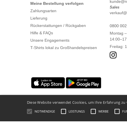
kunde@nt
Meine Bestellung verfolgen
Sales
Zahlungsarten
verkauf@n
Lieferung
Rückerstattungen / Rückgaben
0800 002
Hilfe & FAQs
Montag –
14:00–17
Unsere Engagements
Freitag: 
T-Shirts lokal zu Großhandelspreisen
Diese Website verwendet Cookies, um Ihre Erfahrung zu 
NOTWENDIGE
LEISTUNGS
WERBE
FU
Rechtliche Hinweise
-
Datenschutzbestimmungen