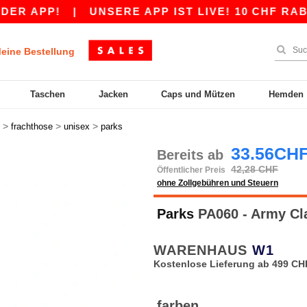
APP!
|
UNSERE APP IST LIVE! 10 CHF RABATT 
eine Bestellung
Taschen
Jacken
Caps und Mützen
Hemden
>
>
>
frachthose
unisex
parks
33.56CH
Bereits ab
42,28 CHF
Öffentlicher Preis
ohne Zollgebühren und Steuern
Parks
PA060 - Army Cl
WARENHAUS
W1
Kostenlose Lieferung ab 499 CH
farben