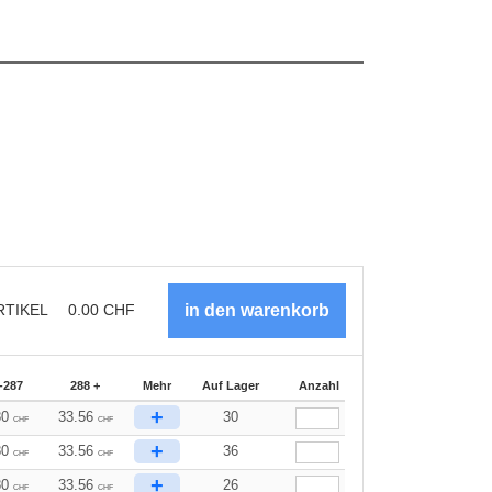
RTIKEL
0.00
CHF
-287
288 +
Mehr
Auf Lager
Anzahl
+
80
33.56
30
CHF
CHF
+
80
33.56
36
CHF
CHF
+
80
33.56
26
CHF
CHF