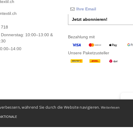
extil.ch
textil.ch
Jetzt abonnieren!
 718
 Donnerstag: 10:00–13:00 &
Bezahlung mit
:30
10:00–14:00
Unsere Paketzusteller
👋
Ha
verbessern, während Sie durch die Website navigieren.
Weiterlesen
Wenn S
Unser 
NKTIONALE
-
Bedingungen und Konditionen
-
General Contract Conditions
-
Cookie-Richtlinie
-
Site Map