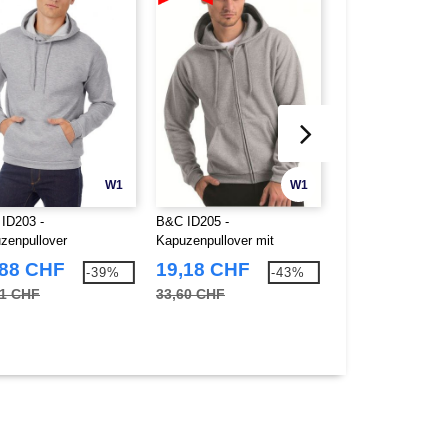
W1
W1
ID203 -
B&C ID205 -
SF Men SF202 - 
zenpullover
Kapuzenpullover mit
Baumwoll-Unisex-T
Reißverschluss
,88 CHF
19,18 CHF
11,34 CHF
-39%
-43%
91 CHF
33,60 CHF
18,96 CHF