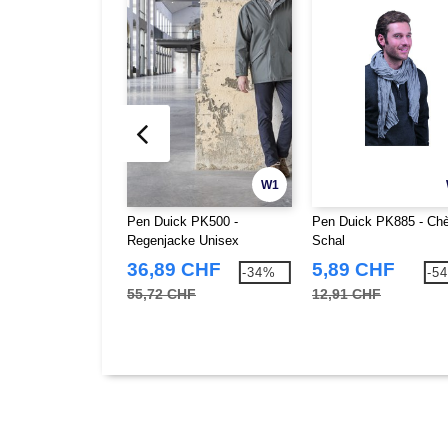
W1
Pen Duick PK500 -
Pen Duick PK885 - Ch
Regenjacke Unisex
Schal
36,89 CHF
5,89 CHF
-34%
-5
55,72 CHF
12,91 CHF