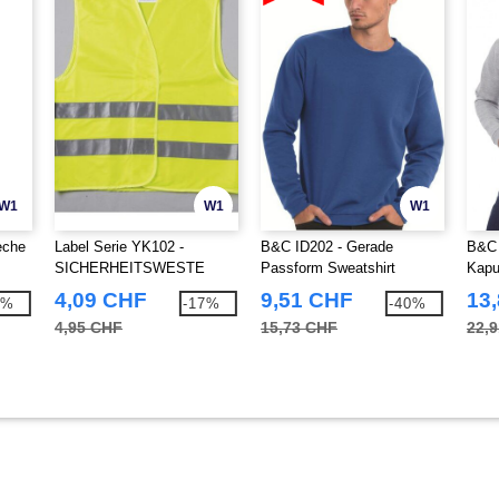
W1
W1
W1
èche
Label Serie YK102 -
B&C ID202 - Gerade
B&C 
SICHERHEITSWESTE
Passform Sweatshirt
Kapu
4,09 CHF
9,51 CHF
13
4%
-17%
-40%
4,95 CHF
15,73 CHF
22,