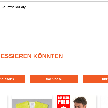
 Baumwolle/Poly
ERESSIEREN KÖNNTEN
nd shorts
frachthose
uni