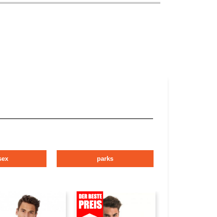
sex
parks