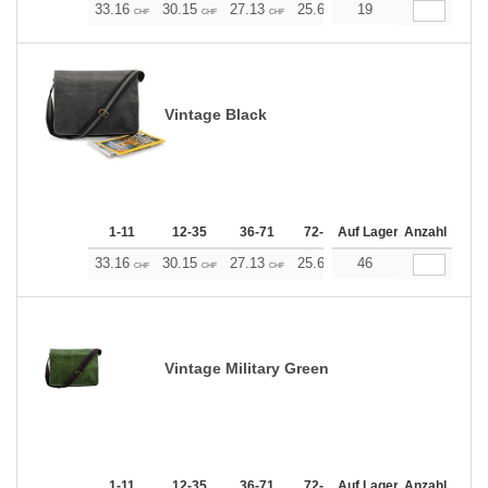
33.16
30.15
27.13
25.63
19
24.12
22.61
CHF
CHF
CHF
CHF
CHF
CHF
Vintage Black
1-11
12-35
36-71
72-143
Auf Lager
144-287
Anzahl
288 +
33.16
30.15
27.13
25.63
46
24.12
22.61
CHF
CHF
CHF
CHF
CHF
CHF
Vintage Military Green
1-11
12-35
36-71
72-143
Auf Lager
144-287
Anzahl
288 +