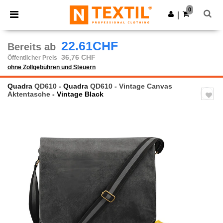
×
Ntextil App
0
App holen
|
Bessere Preise in der App!
22.61CHF
Bereits ab
36,76 CHF
Öffentlicher Preis
ohne Zollgebühren und Steuern
Quadra
QD610 -
Quadra
QD610 - Vintage Canvas
Aktentasche
- Vintage Black
Previous
Next