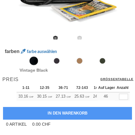
farben
farbe auswählen
Vintage Black
PREIS
GRÖSSENTABELLE
1-11
12-35
36-71
72-143
144-287
Auf Lager
288 +
Anzahl
Me
33.16
30.15
27.13
25.63
24.12
46
22.61
CHF
CHF
CHF
CHF
CHF
CHF
0
ARTIKEL
0.00
CHF