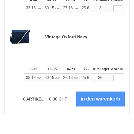
33.16
30.15
27.13
25.63
8
24.12
22.61
CHF
CHF
CHF
CHF
CHF
CHF
Vintage Oxford Navy
1-11
12-35
36-71
72-143
Auf Lager
144-287
Anzahl
288 +
33.16
30.15
27.13
25.63
36
24.12
22.61
CHF
CHF
CHF
CHF
CHF
CHF
0
ARTIKEL
0.00
CHF