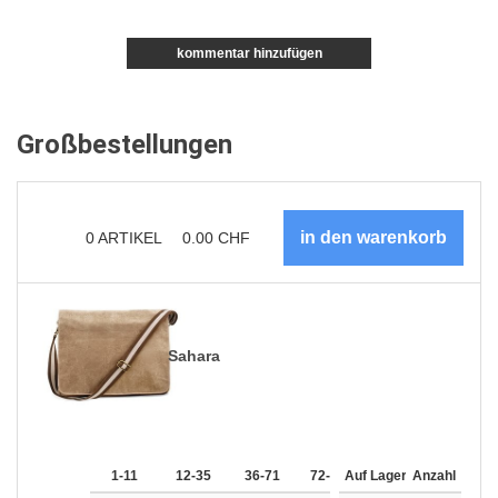
kommentar hinzufügen
Großbestellungen
0
ARTIKEL
0.00
CHF
Sahara
1-11
12-35
36-71
72-143
Auf Lager
144-287
Anzahl
288 +