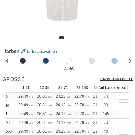
farben
farbe auswählen
Weiß
GRÖSSE
GRÖSSENTABELLE
1-11
12-35
36-71
72-143
144-287
Auf Lager
288 +
Anzahl
Me
29.49
26.81
24.12
22.78
21.45
74
20.11
S
CHF
CHF
CHF
CHF
CHF
CHF
29.49
26.81
24.12
22.78
21.45
99
20.11
M
CHF
CHF
CHF
CHF
CHF
CHF
29.49
26.81
24.12
22.78
21.45
145
20.11
L
CHF
CHF
CHF
CHF
CHF
CHF
29.49
26.81
24.12
22.78
21.45
70
20.11
XL
CHF
CHF
CHF
CHF
CHF
CHF
29.49
26.81
24.12
22.78
21.45
48
20.11
2XL
CHF
CHF
CHF
CHF
CHF
CHF