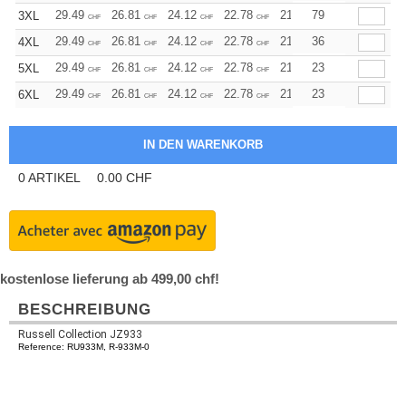
29.49
26.81
24.12
22.78
21.45
79
20.11
3XL
CHF
CHF
CHF
CHF
CHF
CHF
29.49
26.81
24.12
22.78
21.45
36
20.11
4XL
CHF
CHF
CHF
CHF
CHF
CHF
29.49
26.81
24.12
22.78
21.45
23
20.11
5XL
CHF
CHF
CHF
CHF
CHF
CHF
29.49
26.81
24.12
22.78
21.45
23
20.11
6XL
CHF
CHF
CHF
CHF
CHF
CHF
0
ARTIKEL
0.00
CHF
kostenlose lieferung ab 499,00 chf!
BESCHREIBUNG
Russell Collection JZ933
Reference: RU933M, R-933M-0