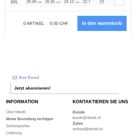
29.49
26.81
24.12
22.78
23
21.45
20.11
6XL
CHF
CHF
CHF
CHF
CHF
CHF
0
ARTIKEL
0.00
CHF
Jetzt abonnieren!
INFORMATION
KONTAKTIEREN SIE UNS
Über Ntextil
Kunde
kunde@ntextil.ch
Meine Bestellung verfolgen
Sales
Zahlungsarten
verkauf@ntextil.ch
Lieferung