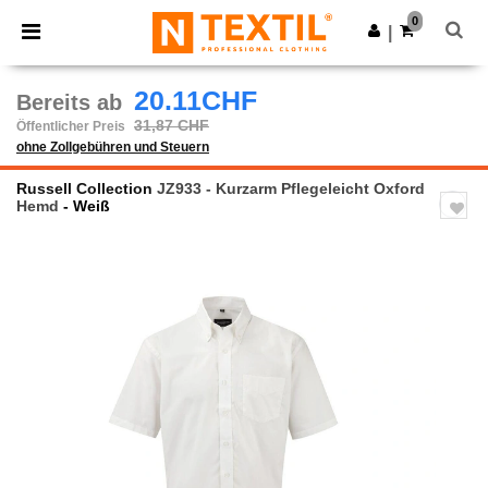
×
Ntextil App
0
App holen
|
Bessere Preise in der App!
20.11CHF
Bereits ab
31,87 CHF
Öffentlicher Preis
ohne Zollgebühren und Steuern
Russell Collection
JZ933 - Kurzarm Pflegeleicht Oxford
Hemd
- Weiß
Previous
Next