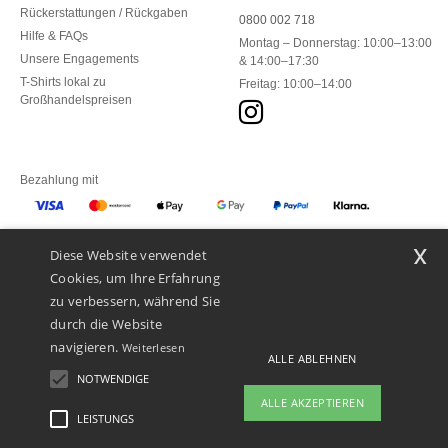
Rückerstattungen / Rückgaben
0800 002 718
Hilfe & FAQs
Montag – Donnerstag: 10:00–13:00
Unsere Engagements
& 14:00–17:30
T-Shirts lokal zu
Freitag: 10:00–14:00
Großhandelspreisen
Bezahlung mit
x
Diese Website verwendet
Unsere Paketzusteller
Cookies, um Ihre Erfahrung
zu verbessern, während Sie
durch die Website
navigieren.
Weiterlesen
ALLE ABLEHNEN
NOTWENDIGE
ALLE AKZEPTIEREN
LEISTUNGS