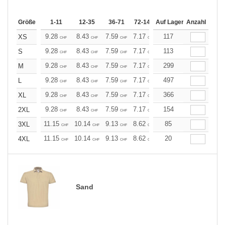
Größe
1-11
12-35
36-71
72-143
Auf Lager
144-287
Anzahl
288 +
Me
9.28
8.43
7.59
7.17
6.75
117
6.33
XS
CHF
CHF
CHF
CHF
CHF
CHF
9.28
8.43
7.59
7.17
6.75
113
6.33
S
CHF
CHF
CHF
CHF
CHF
CHF
9.28
8.43
7.59
7.17
6.75
299
6.33
M
CHF
CHF
CHF
CHF
CHF
CHF
9.28
8.43
7.59
7.17
6.75
497
6.33
L
CHF
CHF
CHF
CHF
CHF
CHF
9.28
8.43
7.59
7.17
6.75
366
6.33
XL
CHF
CHF
CHF
CHF
CHF
CHF
9.28
8.43
7.59
7.17
6.75
154
6.33
2XL
CHF
CHF
CHF
CHF
CHF
CHF
11.15
10.14
9.13
8.62
8.11
85
7.60
3XL
CHF
CHF
CHF
CHF
CHF
CHF
11.15
10.14
9.13
8.62
8.11
20
7.60
4XL
CHF
CHF
CHF
CHF
CHF
CHF
Sand