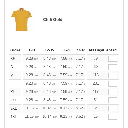
Chili Gold
Größe
1-11
12-35
36-71
72-143
Auf Lager
144-287
Anzahl
288 +
Me
9.28
8.43
7.59
7.17
6.75
79
6.33
XS
CHF
CHF
CHF
CHF
CHF
CHF
9.28
8.43
7.59
7.17
6.75
30
6.33
S
CHF
CHF
CHF
CHF
CHF
CHF
9.28
8.43
7.59
7.17
6.75
116
6.33
M
CHF
CHF
CHF
CHF
CHF
CHF
9.28
8.43
7.59
7.17
6.75
231
6.33
L
CHF
CHF
CHF
CHF
CHF
CHF
9.28
8.43
7.59
7.17
6.75
117
6.33
XL
CHF
CHF
CHF
CHF
CHF
CHF
9.28
8.43
7.59
7.17
6.75
51
6.33
2XL
CHF
CHF
CHF
CHF
CHF
CHF
11.15
10.14
9.13
8.62
8.11
34
7.60
3XL
CHF
CHF
CHF
CHF
CHF
CHF
11.15
10.14
9.13
8.62
8.11
15
7.60
4XL
CHF
CHF
CHF
CHF
CHF
CHF