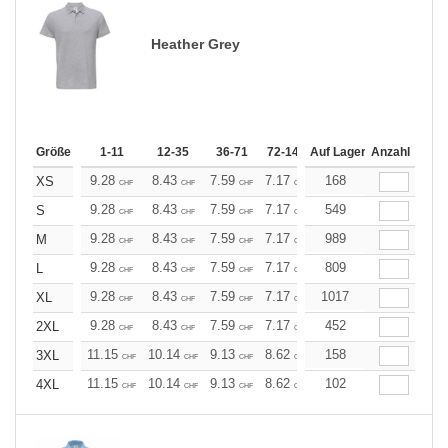
Heather Grey
Größe
1-11
12-35
36-71
72-143
Auf Lager
144-287
Anzahl
288 +
Me
9.28
8.43
7.59
7.17
6.75
168
6.33
XS
CHF
CHF
CHF
CHF
CHF
CHF
9.28
8.43
7.59
7.17
6.75
549
6.33
S
CHF
CHF
CHF
CHF
CHF
CHF
9.28
8.43
7.59
7.17
6.75
989
6.33
M
CHF
CHF
CHF
CHF
CHF
CHF
9.28
8.43
7.59
7.17
6.75
809
6.33
L
CHF
CHF
CHF
CHF
CHF
CHF
9.28
8.43
7.59
7.17
6.75
1017
6.33
XL
CHF
CHF
CHF
CHF
CHF
CHF
9.28
8.43
7.59
7.17
6.75
452
6.33
2XL
CHF
CHF
CHF
CHF
CHF
CHF
11.15
10.14
9.13
8.62
8.11
158
7.60
3XL
CHF
CHF
CHF
CHF
CHF
CHF
11.15
10.14
9.13
8.62
8.11
102
7.60
4XL
CHF
CHF
CHF
CHF
CHF
CHF