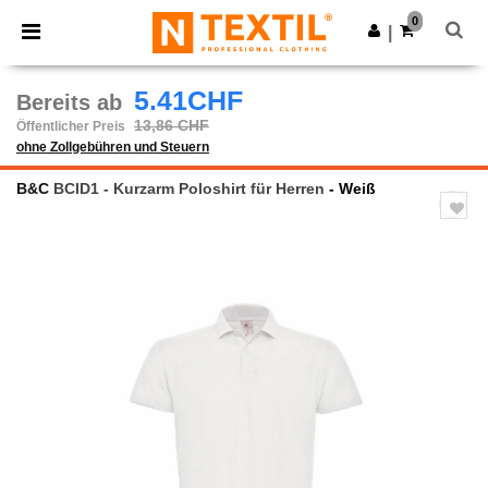
×
Ntextil App
0
App holen
|
Bessere Preise in der App!
5.41CHF
Bereits ab
13,86 CHF
Öffentlicher Preis
ohne Zollgebühren und Steuern
B&C
BCID1 - Kurzarm Poloshirt für Herren
- Weiß
Previous
Next