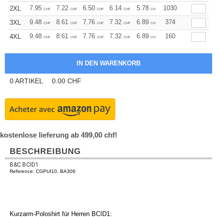
+
7.95
7.22
6.50
6.14
5.78
5.41
1030
2XL
CHF
CHF
CHF
CHF
CHF
CHF
+
9.48
8.61
7.76
7.32
6.89
6.46
374
3XL
CHF
CHF
CHF
CHF
CHF
CHF
+
9.48
8.61
7.76
7.32
6.89
6.46
160
4XL
CHF
CHF
CHF
CHF
CHF
CHF
0
ARTIKEL
0.00
CHF
kostenlose lieferung ab 499,00 chf!
BESCHREIBUNG
B&C BCID1
Reference: CGPUI10, BA306
Kurzarm-Poloshirt für Herren BCID1: