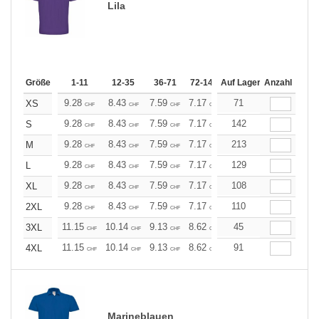
Lila
Größe
1-11
12-35
36-71
72-143
Auf Lager
144-287
Anzahl
288 +
Me
9.28
8.43
7.59
7.17
6.75
71
6.33
XS
CHF
CHF
CHF
CHF
CHF
CHF
9.28
8.43
7.59
7.17
6.75
142
6.33
S
CHF
CHF
CHF
CHF
CHF
CHF
9.28
8.43
7.59
7.17
6.75
213
6.33
M
CHF
CHF
CHF
CHF
CHF
CHF
9.28
8.43
7.59
7.17
6.75
129
6.33
L
CHF
CHF
CHF
CHF
CHF
CHF
9.28
8.43
7.59
7.17
6.75
108
6.33
XL
CHF
CHF
CHF
CHF
CHF
CHF
9.28
8.43
7.59
7.17
6.75
110
6.33
2XL
CHF
CHF
CHF
CHF
CHF
CHF
11.15
10.14
9.13
8.62
8.11
45
7.60
3XL
CHF
CHF
CHF
CHF
CHF
CHF
11.15
10.14
9.13
8.62
8.11
91
7.60
4XL
CHF
CHF
CHF
CHF
CHF
CHF
Marineblauen