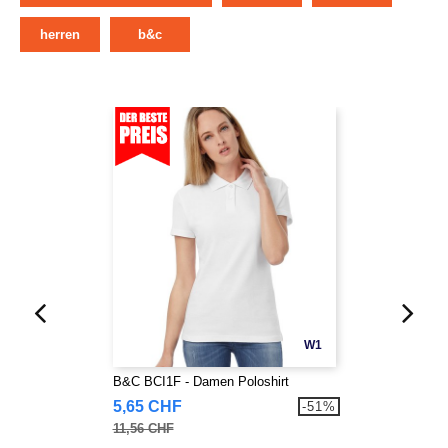
herren
b&c
W1
B&C BCI1F - Damen Poloshirt
5,65 CHF
-51%
11,56 CHF