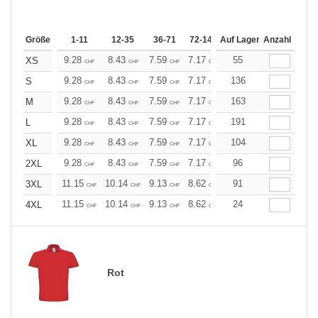
Größe
1-11
12-35
36-71
72-143
Auf Lager
144-287
Anzahl
288 +
Me
9.28
8.43
7.59
7.17
6.75
55
6.33
XS
CHF
CHF
CHF
CHF
CHF
CHF
9.28
8.43
7.59
7.17
6.75
136
6.33
S
CHF
CHF
CHF
CHF
CHF
CHF
9.28
8.43
7.59
7.17
6.75
163
6.33
M
CHF
CHF
CHF
CHF
CHF
CHF
9.28
8.43
7.59
7.17
6.75
191
6.33
L
CHF
CHF
CHF
CHF
CHF
CHF
9.28
8.43
7.59
7.17
6.75
104
6.33
XL
CHF
CHF
CHF
CHF
CHF
CHF
9.28
8.43
7.59
7.17
6.75
96
6.33
2XL
CHF
CHF
CHF
CHF
CHF
CHF
11.15
10.14
9.13
8.62
8.11
91
7.60
3XL
CHF
CHF
CHF
CHF
CHF
CHF
11.15
10.14
9.13
8.62
8.11
24
7.60
4XL
CHF
CHF
CHF
CHF
CHF
CHF
Rot