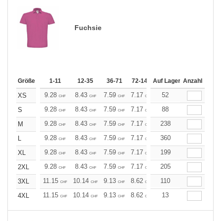
Fuchsie
Größe
1-11
12-35
36-71
72-143
Auf Lager
144-287
Anzahl
288 +
Me
9.28
8.43
7.59
7.17
6.75
52
6.33
XS
CHF
CHF
CHF
CHF
CHF
CHF
9.28
8.43
7.59
7.17
6.75
88
6.33
S
CHF
CHF
CHF
CHF
CHF
CHF
9.28
8.43
7.59
7.17
6.75
238
6.33
M
CHF
CHF
CHF
CHF
CHF
CHF
9.28
8.43
7.59
7.17
6.75
360
6.33
L
CHF
CHF
CHF
CHF
CHF
CHF
9.28
8.43
7.59
7.17
6.75
199
6.33
XL
CHF
CHF
CHF
CHF
CHF
CHF
9.28
8.43
7.59
7.17
6.75
205
6.33
2XL
CHF
CHF
CHF
CHF
CHF
CHF
11.15
10.14
9.13
8.62
8.11
110
7.60
3XL
CHF
CHF
CHF
CHF
CHF
CHF
11.15
10.14
9.13
8.62
8.11
13
7.60
4XL
CHF
CHF
CHF
CHF
CHF
CHF