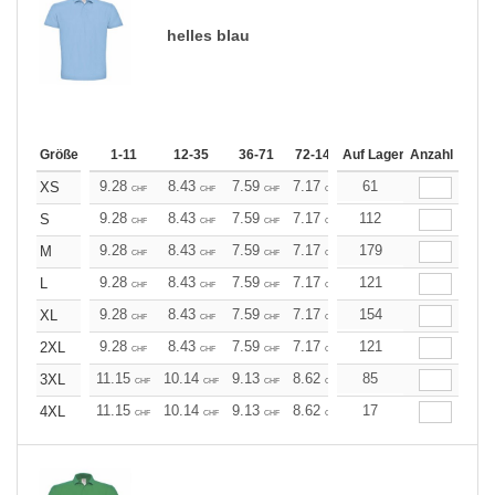
helles blau
Größe
1-11
12-35
36-71
72-143
Auf Lager
144-287
Anzahl
288 +
Me
9.28
8.43
7.59
7.17
6.75
61
6.33
XS
CHF
CHF
CHF
CHF
CHF
CHF
9.28
8.43
7.59
7.17
6.75
112
6.33
S
CHF
CHF
CHF
CHF
CHF
CHF
9.28
8.43
7.59
7.17
6.75
179
6.33
M
CHF
CHF
CHF
CHF
CHF
CHF
9.28
8.43
7.59
7.17
6.75
121
6.33
L
CHF
CHF
CHF
CHF
CHF
CHF
9.28
8.43
7.59
7.17
6.75
154
6.33
XL
CHF
CHF
CHF
CHF
CHF
CHF
9.28
8.43
7.59
7.17
6.75
121
6.33
2XL
CHF
CHF
CHF
CHF
CHF
CHF
11.15
10.14
9.13
8.62
8.11
85
7.60
3XL
CHF
CHF
CHF
CHF
CHF
CHF
11.15
10.14
9.13
8.62
8.11
17
7.60
4XL
CHF
CHF
CHF
CHF
CHF
CHF