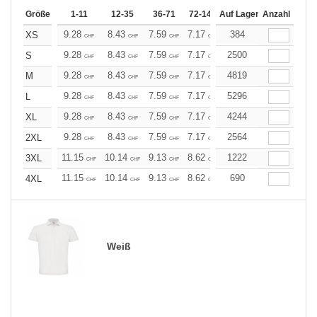
Größe
1-11
12-35
36-71
72-143
Auf Lager
144-287
Anzahl
288 +
Me
9.28
8.43
7.59
7.17
6.75
384
6.33
XS
CHF
CHF
CHF
CHF
CHF
CHF
9.28
8.43
7.59
7.17
6.75
2500
6.33
S
CHF
CHF
CHF
CHF
CHF
CHF
9.28
8.43
7.59
7.17
6.75
4819
6.33
M
CHF
CHF
CHF
CHF
CHF
CHF
9.28
8.43
7.59
7.17
6.75
5296
6.33
L
CHF
CHF
CHF
CHF
CHF
CHF
9.28
8.43
7.59
7.17
6.75
4244
6.33
XL
CHF
CHF
CHF
CHF
CHF
CHF
9.28
8.43
7.59
7.17
6.75
2564
6.33
2XL
CHF
CHF
CHF
CHF
CHF
CHF
11.15
10.14
9.13
8.62
8.11
1222
7.60
3XL
CHF
CHF
CHF
CHF
CHF
CHF
11.15
10.14
9.13
8.62
8.11
690
7.60
4XL
CHF
CHF
CHF
CHF
CHF
CHF
Weiß