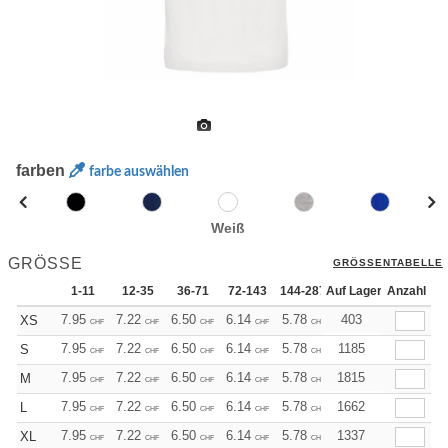
farben
farbe auswählen
Weiß
GRÖSSE
GRÖSSENTABELLE
1-11
12-35
36-71
72-143
144-287
Auf Lager
288 +
Anzahl
Mehr
+
7.95
7.22
6.50
6.14
5.78
5.41
403
XS
CHF
CHF
CHF
CHF
CHF
CHF
+
7.95
7.22
6.50
6.14
5.78
5.41
1185
S
CHF
CHF
CHF
CHF
CHF
CHF
+
7.95
7.22
6.50
6.14
5.78
5.41
1815
M
CHF
CHF
CHF
CHF
CHF
CHF
+
7.95
7.22
6.50
6.14
5.78
5.41
1662
L
CHF
CHF
CHF
CHF
CHF
CHF
+
7.95
7.22
6.50
6.14
5.78
5.41
1337
XL
CHF
CHF
CHF
CHF
CHF
CHF