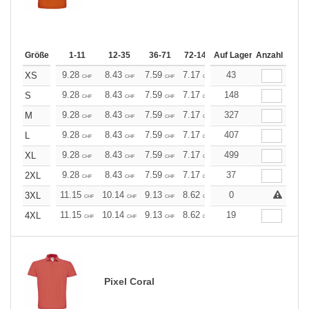
Größe
1-11
12-35
36-71
72-143
Auf Lager
144-287
Anzahl
288 +
Me
9.28
8.43
7.59
7.17
6.75
43
6.33
XS
CHF
CHF
CHF
CHF
CHF
CHF
9.28
8.43
7.59
7.17
6.75
148
6.33
S
CHF
CHF
CHF
CHF
CHF
CHF
9.28
8.43
7.59
7.17
6.75
327
6.33
M
CHF
CHF
CHF
CHF
CHF
CHF
9.28
8.43
7.59
7.17
6.75
407
6.33
L
CHF
CHF
CHF
CHF
CHF
CHF
9.28
8.43
7.59
7.17
6.75
499
6.33
XL
CHF
CHF
CHF
CHF
CHF
CHF
9.28
8.43
7.59
7.17
6.75
37
6.33
2XL
CHF
CHF
CHF
CHF
CHF
CHF
11.15
10.14
9.13
8.62
8.11
0
7.60
3XL
CHF
CHF
CHF
CHF
CHF
CHF
11.15
10.14
9.13
8.62
8.11
19
7.60
4XL
CHF
CHF
CHF
CHF
CHF
CHF
Pixel Coral