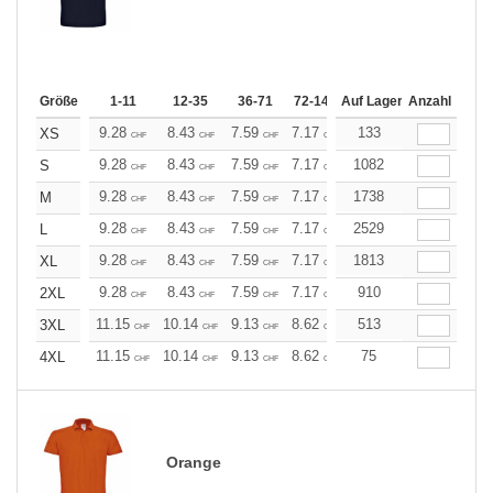
Größe
1-11
12-35
36-71
72-143
Auf Lager
144-287
Anzahl
288 +
Me
9.28
8.43
7.59
7.17
6.75
133
6.33
XS
CHF
CHF
CHF
CHF
CHF
CHF
9.28
8.43
7.59
7.17
6.75
1082
6.33
S
CHF
CHF
CHF
CHF
CHF
CHF
9.28
8.43
7.59
7.17
6.75
1738
6.33
M
CHF
CHF
CHF
CHF
CHF
CHF
9.28
8.43
7.59
7.17
6.75
2529
6.33
L
CHF
CHF
CHF
CHF
CHF
CHF
9.28
8.43
7.59
7.17
6.75
1813
6.33
XL
CHF
CHF
CHF
CHF
CHF
CHF
9.28
8.43
7.59
7.17
6.75
910
6.33
2XL
CHF
CHF
CHF
CHF
CHF
CHF
11.15
10.14
9.13
8.62
8.11
513
7.60
3XL
CHF
CHF
CHF
CHF
CHF
CHF
11.15
10.14
9.13
8.62
8.11
75
7.60
4XL
CHF
CHF
CHF
CHF
CHF
CHF
Orange