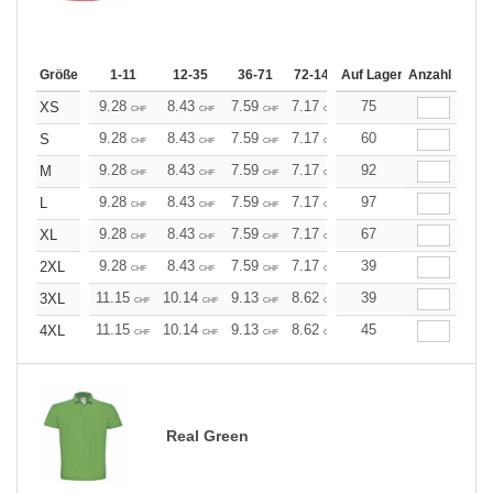
Größe
1-11
12-35
36-71
72-143
Auf Lager
144-287
Anzahl
288 +
Me
9.28
8.43
7.59
7.17
6.75
75
6.33
XS
CHF
CHF
CHF
CHF
CHF
CHF
9.28
8.43
7.59
7.17
6.75
60
6.33
S
CHF
CHF
CHF
CHF
CHF
CHF
9.28
8.43
7.59
7.17
6.75
92
6.33
M
CHF
CHF
CHF
CHF
CHF
CHF
9.28
8.43
7.59
7.17
6.75
97
6.33
L
CHF
CHF
CHF
CHF
CHF
CHF
9.28
8.43
7.59
7.17
6.75
67
6.33
XL
CHF
CHF
CHF
CHF
CHF
CHF
9.28
8.43
7.59
7.17
6.75
39
6.33
2XL
CHF
CHF
CHF
CHF
CHF
CHF
11.15
10.14
9.13
8.62
8.11
39
7.60
3XL
CHF
CHF
CHF
CHF
CHF
CHF
11.15
10.14
9.13
8.62
8.11
45
7.60
4XL
CHF
CHF
CHF
CHF
CHF
CHF
Real Green