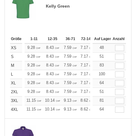
Kelly Green
Größe
1-11
12-35
36-71
72-143
Auf Lager
144-287
Anzahl
288 +
Me
9.28
8.43
7.59
7.17
6.75
48
6.33
XS
CHF
CHF
CHF
CHF
CHF
CHF
9.28
8.43
7.59
7.17
6.75
51
6.33
S
CHF
CHF
CHF
CHF
CHF
CHF
9.28
8.43
7.59
7.17
6.75
83
6.33
M
CHF
CHF
CHF
CHF
CHF
CHF
9.28
8.43
7.59
7.17
6.75
100
6.33
L
CHF
CHF
CHF
CHF
CHF
CHF
9.28
8.43
7.59
7.17
6.75
64
6.33
XL
CHF
CHF
CHF
CHF
CHF
CHF
9.28
8.43
7.59
7.17
6.75
51
6.33
2XL
CHF
CHF
CHF
CHF
CHF
CHF
11.15
10.14
9.13
8.62
8.11
81
7.60
3XL
CHF
CHF
CHF
CHF
CHF
CHF
11.15
10.14
9.13
8.62
8.11
64
7.60
4XL
CHF
CHF
CHF
CHF
CHF
CHF