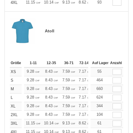
11.15
10.14
9.13
8.62
8.11
93
7.60
4XL
CHF
CHF
CHF
CHF
CHF
CHF
Atoll
Größe
1-11
12-35
36-71
72-143
Auf Lager
144-287
Anzahl
288 +
Me
9.28
8.43
7.59
7.17
6.75
55
6.33
XS
CHF
CHF
CHF
CHF
CHF
CHF
9.28
8.43
7.59
7.17
6.75
464
6.33
S
CHF
CHF
CHF
CHF
CHF
CHF
9.28
8.43
7.59
7.17
6.75
660
6.33
M
CHF
CHF
CHF
CHF
CHF
CHF
9.28
8.43
7.59
7.17
6.75
624
6.33
L
CHF
CHF
CHF
CHF
CHF
CHF
9.28
8.43
7.59
7.17
6.75
344
6.33
XL
CHF
CHF
CHF
CHF
CHF
CHF
9.28
8.43
7.59
7.17
6.75
104
6.33
2XL
CHF
CHF
CHF
CHF
CHF
CHF
11.15
10.14
9.13
8.62
8.11
61
7.60
3XL
CHF
CHF
CHF
CHF
CHF
CHF
11.15
10.14
9.13
8.62
8.11
61
7.60
4XL
CHF
CHF
CHF
CHF
CHF
CHF