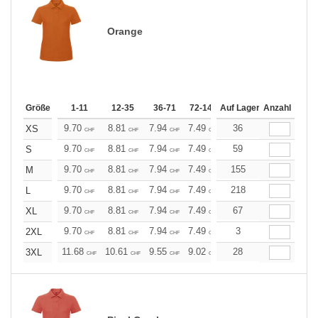
Orange
Größe
1-11
12-35
36-71
72-143
Auf Lager
144-287
Anzahl
288 +
Me
9.70
8.81
7.94
7.49
7.05
36
6.61
XS
CHF
CHF
CHF
CHF
CHF
CHF
9.70
8.81
7.94
7.49
7.05
59
6.61
S
CHF
CHF
CHF
CHF
CHF
CHF
9.70
8.81
7.94
7.49
7.05
155
6.61
M
CHF
CHF
CHF
CHF
CHF
CHF
9.70
8.81
7.94
7.49
7.05
218
6.61
L
CHF
CHF
CHF
CHF
CHF
CHF
9.70
8.81
7.94
7.49
7.05
67
6.61
XL
CHF
CHF
CHF
CHF
CHF
CHF
9.70
8.81
7.94
7.49
7.05
3
6.61
2XL
CHF
CHF
CHF
CHF
CHF
CHF
11.68
10.61
9.55
9.02
8.49
28
7.96
3XL
CHF
CHF
CHF
CHF
CHF
CHF