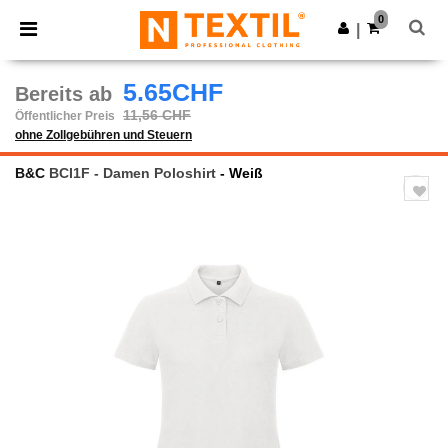
×
Ntextil App
0
App holen
|
Bessere Preise in der App!
5.65CHF
Bereits ab
11,56 CHF
Öffentlicher Preis
ohne Zollgebühren und Steuern
B&C
BCI1F - Damen Poloshirt
- Weiß
Previous
Next