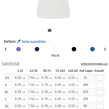
farben
farbe auswählen
Weiß
GRÖSSE
GRÖSSENTABELLE
1-11
12-35
36-71
72-143
144-287
Auf Lager
288 +
Anzahl
Mehr
+
8.29
7.54
6.78
6.40
6.03
5.65
81
XS
CHF
CHF
CHF
CHF
CHF
CHF
+
8.29
7.54
6.78
6.40
6.03
5.65
499
S
CHF
CHF
CHF
CHF
CHF
CHF
+
8.29
7.54
6.78
6.40
6.03
5.65
563
M
CHF
CHF
CHF
CHF
CHF
CHF
+
8.29
7.54
6.78
6.40
6.03
5.65
206
L
CHF
CHF
CHF
CHF
CHF
CHF
+
8.29
7.54
6.78
6.40
6.03
5.65
85
XL
CHF
CHF
CHF
CHF
CHF
CHF