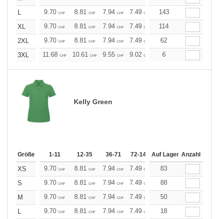
9.70
8.81
7.94
7.49
7.05
143
6.61
L
CHF
CHF
CHF
CHF
CHF
CHF
9.70
8.81
7.94
7.49
7.05
114
6.61
XL
CHF
CHF
CHF
CHF
CHF
CHF
9.70
8.81
7.94
7.49
7.05
62
6.61
2XL
CHF
CHF
CHF
CHF
CHF
CHF
11.68
10.61
9.55
9.02
8.49
6
7.96
3XL
CHF
CHF
CHF
CHF
CHF
CHF
Kelly Green
Größe
1-11
12-35
36-71
72-143
Auf Lager
144-287
Anzahl
288 +
Me
9.70
8.81
7.94
7.49
7.05
83
6.61
XS
CHF
CHF
CHF
CHF
CHF
CHF
9.70
8.81
7.94
7.49
7.05
88
6.61
S
CHF
CHF
CHF
CHF
CHF
CHF
9.70
8.81
7.94
7.49
7.05
50
6.61
M
CHF
CHF
CHF
CHF
CHF
CHF
9.70
8.81
7.94
7.49
7.05
18
6.61
L
CHF
CHF
CHF
CHF
CHF
CHF