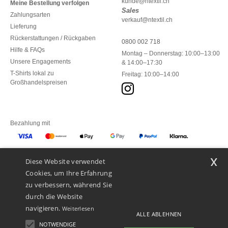
kunde@ntextil.ch
Meine Bestellung verfolgen
Sales
Zahlungsarten
verkauf@ntextil.ch
Lieferung
Rückerstattungen / Rückgaben
0800 002 718
Hilfe & FAQs
Montag – Donnerstag: 10:00–13:00
Unsere Engagements
& 14:00–17:30
T-Shirts lokal zu
Freitag: 10:00–14:00
Großhandelspreisen
Bezahlung mit
x
Diese Website verwendet
Unsere Paketzusteller
Cookies, um Ihre Erfahrung
zu verbessern, während Sie
durch die Website
navigieren.
Weiterlesen
ALLE ABLEHNEN
NOTWENDIGE