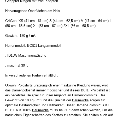
Gerippter Kragen mit zwei Knöpfen.
Hervorragende Oberflächen am Hals.
Größen: XS (41 cm - 61 cm) S (44 cm - 62,5 cm) M (47 cm - 64 cm) L
(50 cm - 65,5 cm) XL (53 cm - 67 cm) 2XL (56 m - 68,5 cm)
Gewicht: 180 g / m².
Herrenmodell: BCID1 Langarmmodell
: ID1LW Maschinenwäsche
: maximal 30 °.
In verschiedenen Farben erhältlich.
Obwohl Poloshirts ursprünglich eher maskuline Kleidung waren, wird
das Damenpoloshirt immer modischer und dieses BCI1F-Poloshirt ist
ein begehrtes Beispiel für unser Angebot an Damenpoloshirts. Das
Gewicht von 180 g / m² und die Qualität der
Baumwolle
sorgen für
optimale Beständigkeit und Haltbarkeit. Unser Damen-Poloshirt B & C
BCI1F aus 100%
Baumwolle
muss bei 30 ° gewaschen werden, um die
natürlichen Eigenschaften des Stoffes zu erhalten. Sie sollten auch auf