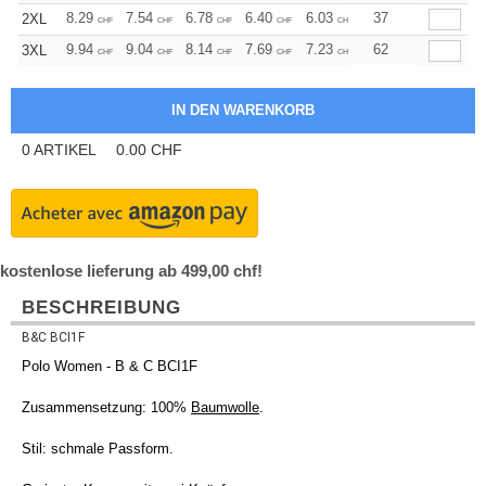
+
8.29
7.54
6.78
6.40
6.03
5.65
37
2XL
CHF
CHF
CHF
CHF
CHF
CHF
+
9.94
9.04
8.14
7.69
7.23
6.78
62
3XL
CHF
CHF
CHF
CHF
CHF
CHF
0
ARTIKEL
0.00
CHF
kostenlose lieferung ab 499,00 chf!
BESCHREIBUNG
B&C BCI1F
Polo Women - B & C BCI1F
Zusammensetzung: 100%
Baumwolle
.
Stil: schmale Passform.