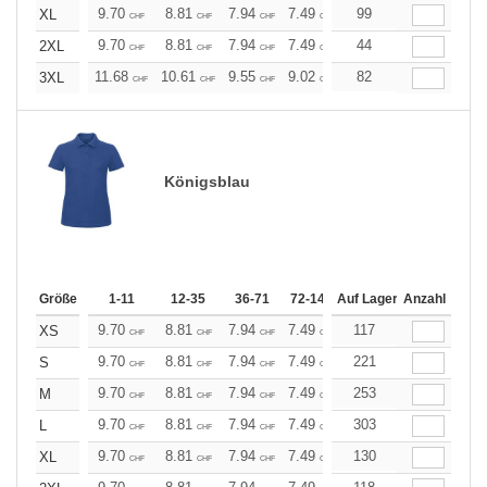
9.70
8.81
7.94
7.49
7.05
99
6.61
XL
CHF
CHF
CHF
CHF
CHF
CHF
9.70
8.81
7.94
7.49
7.05
44
6.61
2XL
CHF
CHF
CHF
CHF
CHF
CHF
11.68
10.61
9.55
9.02
8.49
82
7.96
3XL
CHF
CHF
CHF
CHF
CHF
CHF
Königsblau
Größe
1-11
12-35
36-71
72-143
Auf Lager
144-287
Anzahl
288 +
Me
9.70
8.81
7.94
7.49
7.05
117
6.61
XS
CHF
CHF
CHF
CHF
CHF
CHF
9.70
8.81
7.94
7.49
7.05
221
6.61
S
CHF
CHF
CHF
CHF
CHF
CHF
9.70
8.81
7.94
7.49
7.05
253
6.61
M
CHF
CHF
CHF
CHF
CHF
CHF
9.70
8.81
7.94
7.49
7.05
303
6.61
L
CHF
CHF
CHF
CHF
CHF
CHF
9.70
8.81
7.94
7.49
7.05
130
6.61
XL
CHF
CHF
CHF
CHF
CHF
CHF