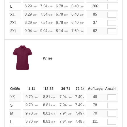
+
8.29
7.54
6.78
6.40
6.03
206
5.65
L
CHF
CHF
CHF
CHF
CHF
CHF
+
8.29
7.54
6.78
6.40
6.03
85
5.65
XL
CHF
CHF
CHF
CHF
CHF
CHF
+
8.29
7.54
6.78
6.40
6.03
37
5.65
2XL
CHF
CHF
CHF
CHF
CHF
CHF
+
9.94
9.04
8.14
7.69
7.23
62
6.78
3XL
CHF
CHF
CHF
CHF
CHF
CHF
Wine
Größe
1-11
12-35
36-71
72-143
Auf Lager
144-287
Anzahl
288 +
Me
9.70
8.81
7.94
7.49
7.05
48
6.61
XS
CHF
CHF
CHF
CHF
CHF
CHF
9.70
8.81
7.94
7.49
7.05
78
6.61
S
CHF
CHF
CHF
CHF
CHF
CHF
9.70
8.81
7.94
7.49
7.05
70
6.61
M
CHF
CHF
CHF
CHF
CHF
CHF
9.70
8.81
7.94
7.49
7.05
111
6.61
L
CHF
CHF
CHF
CHF
CHF
CHF