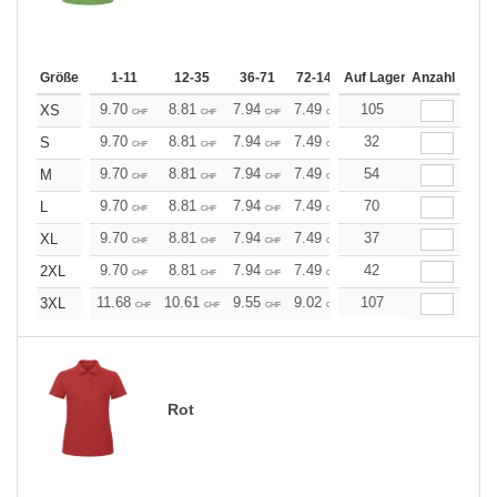
Größe
1-11
12-35
36-71
72-143
Auf Lager
144-287
Anzahl
288 +
Me
9.70
8.81
7.94
7.49
7.05
105
6.61
XS
CHF
CHF
CHF
CHF
CHF
CHF
9.70
8.81
7.94
7.49
7.05
32
6.61
S
CHF
CHF
CHF
CHF
CHF
CHF
9.70
8.81
7.94
7.49
7.05
54
6.61
M
CHF
CHF
CHF
CHF
CHF
CHF
9.70
8.81
7.94
7.49
7.05
70
6.61
L
CHF
CHF
CHF
CHF
CHF
CHF
9.70
8.81
7.94
7.49
7.05
37
6.61
XL
CHF
CHF
CHF
CHF
CHF
CHF
9.70
8.81
7.94
7.49
7.05
42
6.61
2XL
CHF
CHF
CHF
CHF
CHF
CHF
11.68
10.61
9.55
9.02
8.49
107
7.96
3XL
CHF
CHF
CHF
CHF
CHF
CHF
Rot