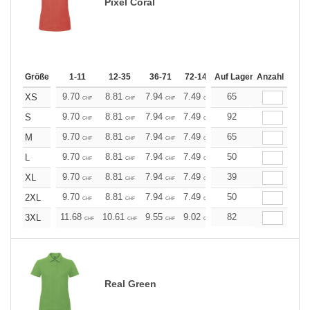
Pixel Coral
Größe
1-11
12-35
36-71
72-143
Auf Lager
144-287
Anzahl
288 +
Me
9.70
8.81
7.94
7.49
7.05
65
6.61
XS
CHF
CHF
CHF
CHF
CHF
CHF
9.70
8.81
7.94
7.49
7.05
92
6.61
S
CHF
CHF
CHF
CHF
CHF
CHF
9.70
8.81
7.94
7.49
7.05
65
6.61
M
CHF
CHF
CHF
CHF
CHF
CHF
9.70
8.81
7.94
7.49
7.05
50
6.61
L
CHF
CHF
CHF
CHF
CHF
CHF
9.70
8.81
7.94
7.49
7.05
39
6.61
XL
CHF
CHF
CHF
CHF
CHF
CHF
9.70
8.81
7.94
7.49
7.05
50
6.61
2XL
CHF
CHF
CHF
CHF
CHF
CHF
11.68
10.61
9.55
9.02
8.49
82
7.96
3XL
CHF
CHF
CHF
CHF
CHF
CHF
Real Green