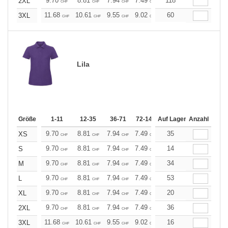
9.70
8.81
7.94
7.49
7.05
118
6.61
2XL
CHF
CHF
CHF
CHF
CHF
CHF
11.68
10.61
9.55
9.02
8.49
60
7.96
3XL
CHF
CHF
CHF
CHF
CHF
CHF
Lila
Größe
1-11
12-35
36-71
72-143
Auf Lager
144-287
Anzahl
288 +
Me
9.70
8.81
7.94
7.49
7.05
35
6.61
XS
CHF
CHF
CHF
CHF
CHF
CHF
9.70
8.81
7.94
7.49
7.05
14
6.61
S
CHF
CHF
CHF
CHF
CHF
CHF
9.70
8.81
7.94
7.49
7.05
34
6.61
M
CHF
CHF
CHF
CHF
CHF
CHF
9.70
8.81
7.94
7.49
7.05
53
6.61
L
CHF
CHF
CHF
CHF
CHF
CHF
9.70
8.81
7.94
7.49
7.05
20
6.61
XL
CHF
CHF
CHF
CHF
CHF
CHF
9.70
8.81
7.94
7.49
7.05
36
6.61
2XL
CHF
CHF
CHF
CHF
CHF
CHF
11.68
10.61
9.55
9.02
8.49
16
7.96
3XL
CHF
CHF
CHF
CHF
CHF
CHF