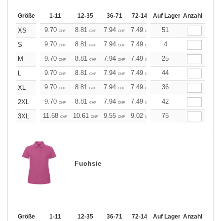
Größe
1-11
12-35
36-71
72-143
Auf Lager
144-287
Anzahl
288 +
Me
9.70
8.81
7.94
7.49
7.05
51
6.61
XS
CHF
CHF
CHF
CHF
CHF
CHF
9.70
8.81
7.94
7.49
7.05
4
6.61
S
CHF
CHF
CHF
CHF
CHF
CHF
9.70
8.81
7.94
7.49
7.05
25
6.61
M
CHF
CHF
CHF
CHF
CHF
CHF
9.70
8.81
7.94
7.49
7.05
44
6.61
L
CHF
CHF
CHF
CHF
CHF
CHF
9.70
8.81
7.94
7.49
7.05
36
6.61
XL
CHF
CHF
CHF
CHF
CHF
CHF
9.70
8.81
7.94
7.49
7.05
42
6.61
2XL
CHF
CHF
CHF
CHF
CHF
CHF
11.68
10.61
9.55
9.02
8.49
75
7.96
3XL
CHF
CHF
CHF
CHF
CHF
CHF
Fuchsie
Größe
1-11
12-35
36-71
72-143
Auf Lager
144-287
Anzahl
288 +
Me