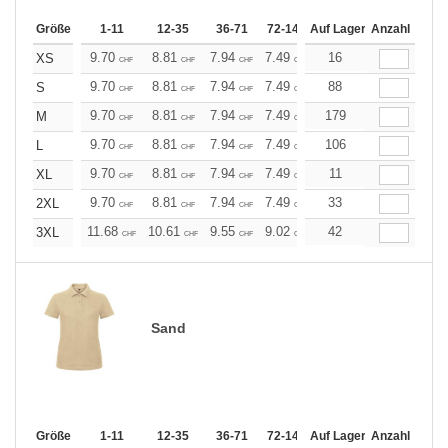
Größe
1-11
12-35
36-71
72-143
Auf Lager
144-287
Anzahl
288 +
Me
9.70
8.81
7.94
7.49
7.05
16
6.61
XS
CHF
CHF
CHF
CHF
CHF
CHF
9.70
8.81
7.94
7.49
7.05
88
6.61
S
CHF
CHF
CHF
CHF
CHF
CHF
9.70
8.81
7.94
7.49
7.05
179
6.61
M
CHF
CHF
CHF
CHF
CHF
CHF
9.70
8.81
7.94
7.49
7.05
106
6.61
L
CHF
CHF
CHF
CHF
CHF
CHF
9.70
8.81
7.94
7.49
7.05
11
6.61
XL
CHF
CHF
CHF
CHF
CHF
CHF
9.70
8.81
7.94
7.49
7.05
33
6.61
2XL
CHF
CHF
CHF
CHF
CHF
CHF
11.68
10.61
9.55
9.02
8.49
42
7.96
3XL
CHF
CHF
CHF
CHF
CHF
CHF
Sand
Größe
1-11
12-35
36-71
72-143
Auf Lager
144-287
Anzahl
288 +
Me