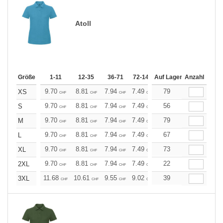
Atoll
Größe
1-11
12-35
36-71
72-143
Auf Lager
144-287
Anzahl
288 +
Me
9.70
8.81
7.94
7.49
7.05
79
6.61
XS
CHF
CHF
CHF
CHF
CHF
CHF
9.70
8.81
7.94
7.49
7.05
56
6.61
S
CHF
CHF
CHF
CHF
CHF
CHF
9.70
8.81
7.94
7.49
7.05
79
6.61
M
CHF
CHF
CHF
CHF
CHF
CHF
9.70
8.81
7.94
7.49
7.05
67
6.61
L
CHF
CHF
CHF
CHF
CHF
CHF
9.70
8.81
7.94
7.49
7.05
73
6.61
XL
CHF
CHF
CHF
CHF
CHF
CHF
9.70
8.81
7.94
7.49
7.05
22
6.61
2XL
CHF
CHF
CHF
CHF
CHF
CHF
11.68
10.61
9.55
9.02
8.49
39
7.96
3XL
CHF
CHF
CHF
CHF
CHF
CHF