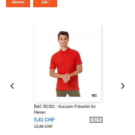
damen
b&c
W1
B&C BCID1 - Kurzarm Poloshirt für
Herren
5,41 CHF
-61%
13,86 CHF