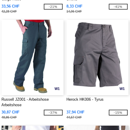
33,56 CHF
8,33 CHF
-21%
-41%
42,28 CHF
14,06 CHF
W1
W1
Russell JZ001 - Arbeitshose
Herock HK006 - Tyrus
Arbeitshose
30,87 CHF
37,94 CHF
-37%
-15%
48,95 CHF
44,57 CHF