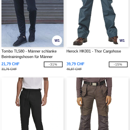
W1
W1
Tombo TL580 - Männer schlanke
Herock HK001 - Thor Cargohose
Beintrainingshosen für Männer
21,79 CHF
39,79 CHF
-31%
-15%
31,76 CHF
46,97 CHF