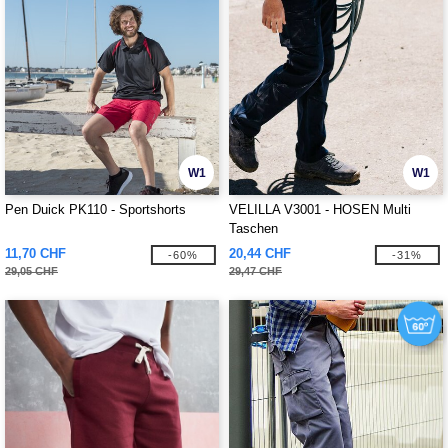
W1
W1
Pen Duick PK110 - Sportshorts
VELILLA V3001 - HOSEN Multi
Taschen
11,70 CHF
20,44 CHF
-60%
-31%
29,05 CHF
29,47 CHF