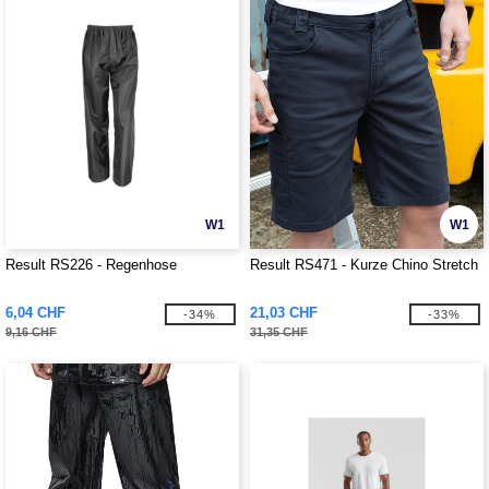
W1
W1
Result RS226 - Regenhose
Result RS471 - Kurze Chino Stretch
6,04 CHF
21,03 CHF
-34%
-33%
9,16 CHF
31,35 CHF