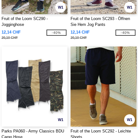
W1
W1
Fruit of the Loom SC290 -
Fruit of the Loom SC293 - Öffnen
Jogginghose
Sie Hem Jog Pants
12,14 CHF
12,14 CHF
-40%
-40%
20,10 CHF
20,10 CHF
W1
W1
Parks PA060 - Army Classics BDU
Fruit of the Loom SC292 - Leichte
Cargo Hose
Shorts