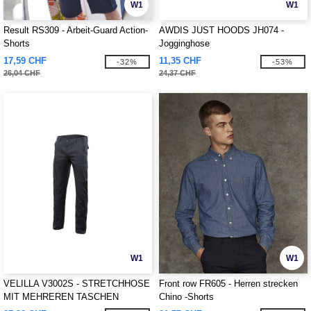
W1
W1
Result RS309 - Arbeit-Guard Action-
AWDIS JUST HOODS JH074 -
Shorts
Jogginghose
17,59 CHF
11,35 CHF
-32%
-53%
26,04 CHF
24,37 CHF
W1
W1
VELILLA V3002S - STRETCHHOSE
Front row FR605 - Herren strecken
MIT MEHREREN TASCHEN
Chino -Shorts