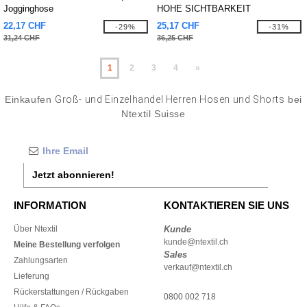
Jogginghose
HOHE SICHTBARKEIT
22,17 CHF
25,17 CHF
-29%
-31%
31,24 CHF
36,25 CHF
1
2
3
4
»
Einkaufen
Groß- und Einzelhandel Herren Hosen und Shorts
bei
Ntextil Suisse
Jetzt abonnieren!
INFORMATION
KONTAKTIEREN SIE UNS
Über Ntextil
Kunde
kunde@ntextil.ch
Meine Bestellung verfolgen
Sales
Zahlungsarten
verkauf@ntextil.ch
Lieferung
Rückerstattungen / Rückgaben
0800 002 718