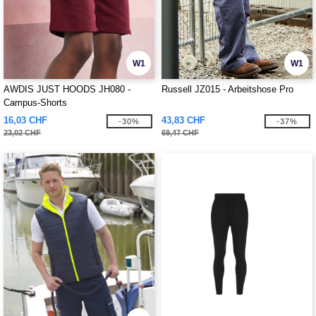
W1
W1
AWDIS JUST HOODS JH080 -
Russell JZ015 - Arbeitshose Pro
Campus-Shorts
16,03 CHF
43,83 CHF
-30%
-37%
23,02 CHF
69,47 CHF