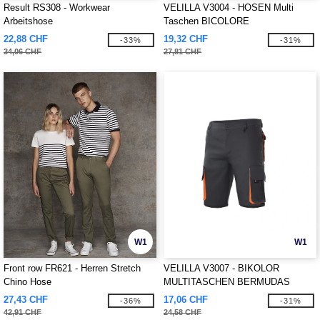
Result RS308 - Workwear
VELILLA V3004 - HOSEN Multi
Arbeitshose
Taschen BICOLORE
22,88 CHF
19,32 CHF
-33%
-31%
34,06 CHF
27,81 CHF
W1
W1
Front row FR621 - Herren Stretch
VELILLA V3007 - BIKOLOR
Chino Hose
MULTITASCHEN BERMUDAS
27,43 CHF
17,06 CHF
-36%
-31%
42,91 CHF
24,58 CHF