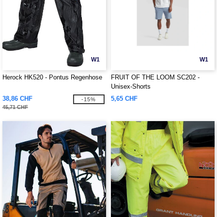
W1
W1
Herock HK520 - Pontus Regenhose
FRUIT OF THE LOOM SC202 -
Unisex-Shorts
38,86 CHF
5,65 CHF
-15%
45,71 CHF