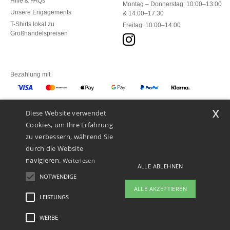
Hilfe & FAQs
Montag – Donnerstag: 10:00–13:00
Unsere Engagements
& 14:00–17:30
T-Shirts lokal zu
Freitag: 10:00–14:00
Großhandelspreisen
Bezahlung mit
x
Diese Website verwendet
Unsere Paketzusteller
Cookies, um Ihre Erfahrung
zu verbessern, während Sie
durch die Website
navigieren.
Weiterlesen
ALLE ABLEHNEN
NOTWENDIGE
ALLE AKZEPTIEREN
LEISTUNGS
WERBE
Rechtliche Hinweise
-
Datenschutzbestimmungen
-
Bedingungen und Konditionen
-
General Contract Conditions
-
Cookie-Richtlinie
-
Site Map
Copyright 2026 ntextil.ch