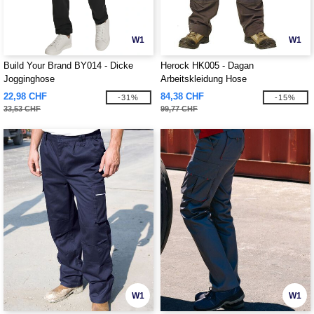
W1
W1
Build Your Brand BY014 - Dicke
Herock HK005 - Dagan
Jogginghose
Arbeitskleidung Hose
22,98 CHF
84,38 CHF
-31%
-15%
33,53 CHF
99,77 CHF
W1
W1