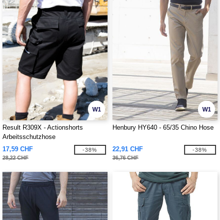
W1
W1
Result R309X - Actionshorts
Henbury HY640 - 65/35 Chino Hose
Arbeitsschutzhose
17,59 CHF
22,91 CHF
-38%
-38%
28,22 CHF
36,76 CHF