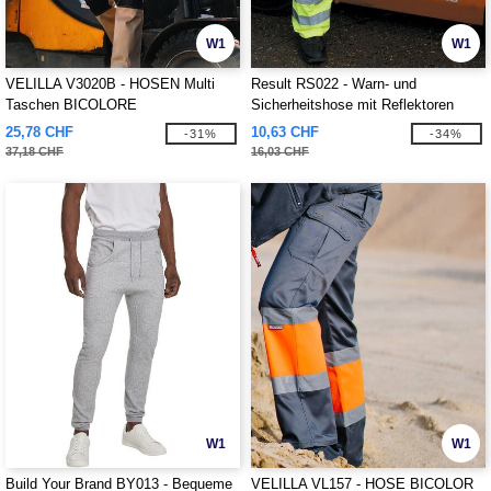
W1
W1
VELILLA V3020B - HOSEN Multi
Result RS022 - Warn- und
Taschen BICOLORE
Sicherheitshose mit Reflektoren
(EN471 class 1)
25,78 CHF
10,63 CHF
-31%
-34%
37,18 CHF
16,03 CHF
W1
W1
Build Your Brand BY013 - Bequeme
VELILLA VL157 - HOSE BICOLOR