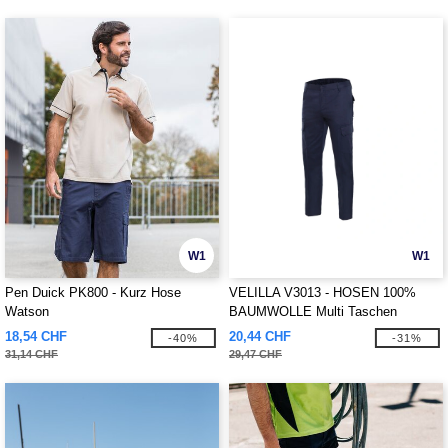
W1
W1
Pen Duick PK800 - Kurz Hose
VELILLA V3013 - HOSEN 100%
Watson
BAUMWOLLE Multi Taschen
18,54 CHF
20,44 CHF
-40%
-31%
31,14 CHF
29,47 CHF