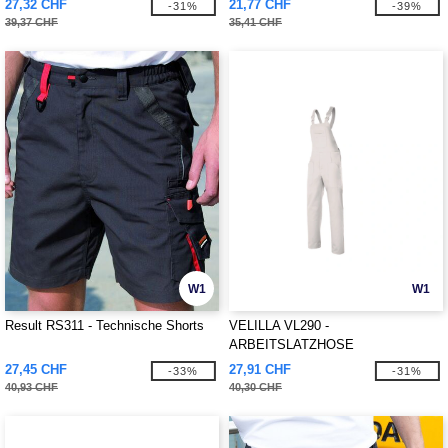
27,32 CHF
21,77 CHF
-31%
-39%
39,37 CHF
35,41 CHF
W1
W1
Result RS311 - Technische Shorts
VELILLA VL290 -
ARBEITSLATZHOSE
27,45 CHF
27,91 CHF
-33%
-31%
40,93 CHF
40,30 CHF